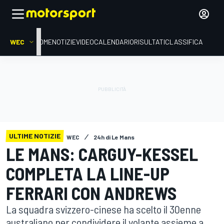
WEC
HOME
NOTIZIE
VIDEO
CALENDARIO
RISULTATI
CLASSIFICA
ULTIME NOTIZIE
WEC
24h di Le Mans
LE MANS: CARGUY-KESSEL
COMPLETA LA LINE-UP
FERRARI CON ANDREWS
La squadra svizzero-cinese ha scelto il 30enne
australiano per condividere il volante assieme a