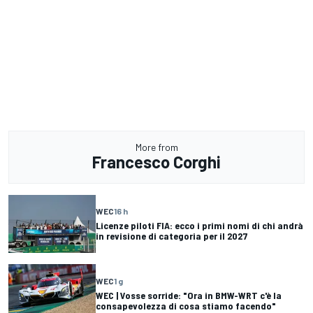
More from
Francesco Corghi
WEC
16 h
Licenze piloti FIA: ecco i primi nomi di chi andrà
in revisione di categoria per il 2027
WEC
1 g
WEC | Vosse sorride: "Ora in BMW-WRT c'è la
consapevolezza di cosa stiamo facendo"