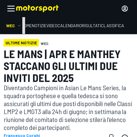
WEC
HOME
NOTIZIE
VIDEO
CALENDARIO
RISULTATI
CLASSIFICA
ULTIME NOTIZIE
WEC
LE MANS | APR E MANTHEY
STACCANO GLI ULTIMI DUE
INVITI DEL 2025
Diventando Campioni in Asian Le Mans Series, la
squadra portoghese e quella tedesca si sono
assicurati gli ultimi due posti disponibili nelle Classi
LMP2 e LMGT3 alla 24h di giugno; in settimana la
riunione del comitato di selezione stilerà l'elenco
completo dei partecipanti.
Francesco Corghi