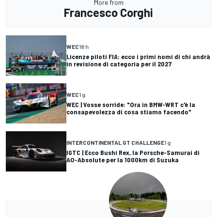
More from
Francesco Corghi
WEC
18 h
Licenze piloti FIA: ecco i primi nomi di chi andrà
in revisione di categoria per il 2027
WEC
1 g
WEC | Vosse sorride: "Ora in BMW-WRT c'è la
consapevolezza di cosa stiamo facendo"
INTERCONTINENTAL GT CHALLENGE
1 g
IGTC | Ecco Bushi Rex, la Porsche-Samurai di
AO-Absolute per la 1000km di Suzuka