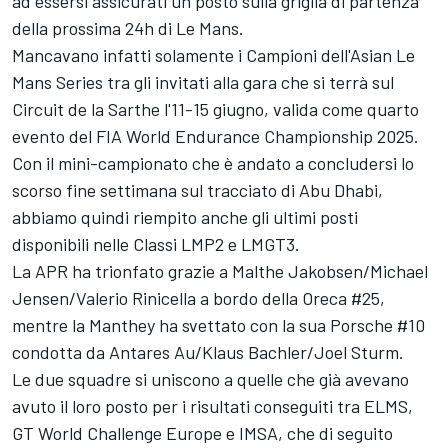
ad essersi assicurati un posto sulla griglia di partenza
della prossima 24h di Le Mans.
Mancavano infatti solamente i Campioni dell'Asian Le
Mans Series tra gli invitati alla gara che si terrà sul
Circuit de la Sarthe l'11-15 giugno, valida come quarto
evento del FIA World Endurance Championship 2025.
Con il mini-campionato che è andato a concludersi lo
scorso fine settimana sul tracciato di Abu Dhabi,
abbiamo quindi riempito anche gli ultimi posti
disponibili nelle Classi LMP2 e LMGT3.
La APR ha trionfato grazie a Malthe Jakobsen/Michael
Jensen/Valerio Rinicella a bordo della Oreca #25,
mentre la Manthey ha svettato con la sua Porsche #10
condotta da Antares Au/Klaus Bachler/Joel Sturm.
Le due squadre si uniscono a quelle che già avevano
avuto il loro posto per i risultati conseguiti tra ELMS,
GT World Challenge Europe e IMSA, che di seguito