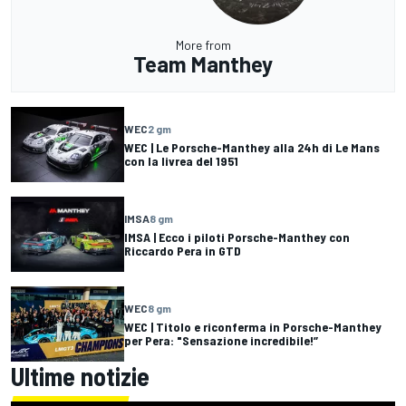
More from
Team Manthey
WEC
2 gm
WEC | Le Porsche-Manthey alla 24h di Le Mans
con la livrea del 1951
IMSA
8 gm
IMSA | Ecco i piloti Porsche-Manthey con
Riccardo Pera in GTD
WEC
8 gm
WEC | Titolo e riconferma in Porsche-Manthey
per Pera: "Sensazione incredibile!”
Ultime notizie