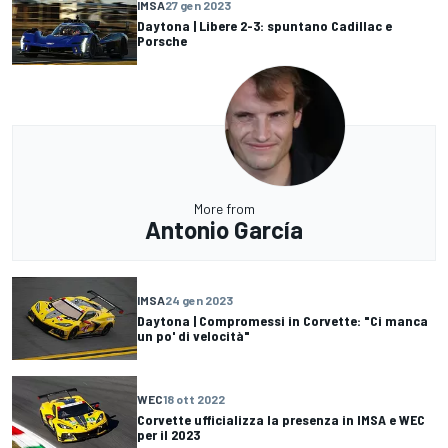
IMSA
27 gen 2023
Daytona | Libere 2-3: spuntano Cadillac e
Porsche
More from
Antonio García
IMSA
24 gen 2023
Daytona | Compromessi in Corvette: "Ci manca
un po' di velocità"
WEC
18 ott 2022
Corvette ufficializza la presenza in IMSA e WEC
per il 2023