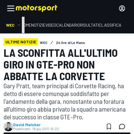
WEC
HOME
NOTIZIE
VIDEO
CALENDARIO
RISULTATI
CLASSIFICA
ULTIME NOTIZIE
WEC
24 Ore di Le Mans
LA SCONFITTA ALL'ULTIMO
GIRO IN GTE-PRO NON
ABBATTE LA CORVETTE
Gary Pratt, team principal di Corvette Racing, ha
detto di essere comunque soddisfatto per
l'andamento della gara, nonostante una foratura
all'ultimo giro abbia privato la squadra americana
del successo in classe GTE-Pro.
David Malsher
Pubblicato:
19 giu 2017, 10:22