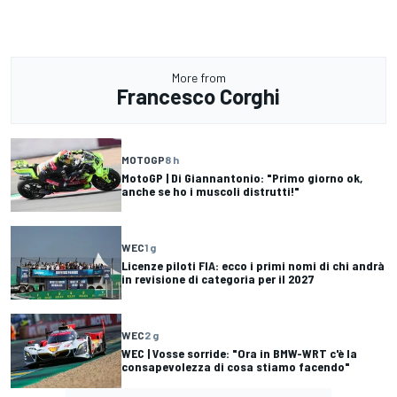
More from
Francesco Corghi
MOTOGP
8 h
MotoGP | Di Giannantonio: "Primo giorno ok,
anche se ho i muscoli distrutti!"
WEC
1 g
Licenze piloti FIA: ecco i primi nomi di chi andrà
in revisione di categoria per il 2027
WEC
2 g
WEC | Vosse sorride: "Ora in BMW-WRT c'è la
consapevolezza di cosa stiamo facendo"