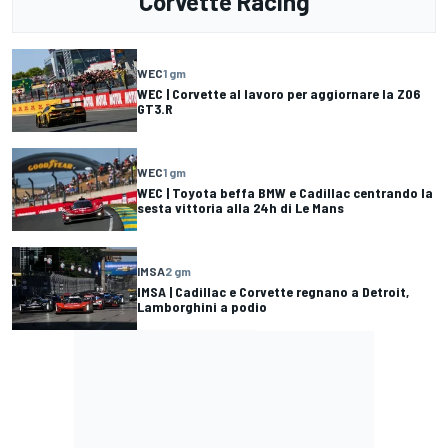
Corvette Racing
WEC
1 gm
WEC | Corvette al lavoro per aggiornare la Z06
GT3.R
WEC
1 gm
WEC | Toyota beffa BMW e Cadillac centrando la
sesta vittoria alla 24h di Le Mans
IMSA
2 gm
IMSA | Cadillac e Corvette regnano a Detroit,
Lamborghini a podio