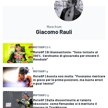
More from
Giacomo Rauli
MOTOGP
22 h
MotoGP | Di Giannantonio: "Sono tornato al
100%. Cerchiamo di giocarcela per vincere il
Mondiale"
MOTOGP
1 g
MotoGP | Acosta non molla: "Possiamo rientrare
in gioco per le prime posizioni, ma basta errori
e guai tecnici"
MOTOGP
2 g
MotoGP | Dalla discontinuità al talento
sbocciato: come Fernandez si è meritato il
rinnovo in Trackhouse