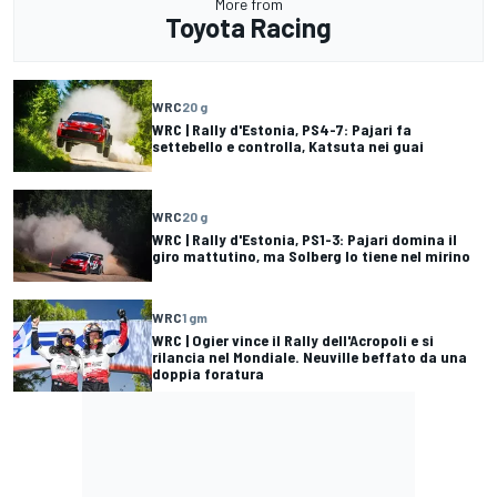
More from
Toyota Racing
WRC
20 g
WRC | Rally d'Estonia, PS4-7: Pajari fa
settebello e controlla, Katsuta nei guai
WRC
20 g
WRC | Rally d'Estonia, PS1-3: Pajari domina il
giro mattutino, ma Solberg lo tiene nel mirino
WRC
1 gm
WRC | Ogier vince il Rally dell'Acropoli e si
rilancia nel Mondiale. Neuville beffato da una
doppia foratura