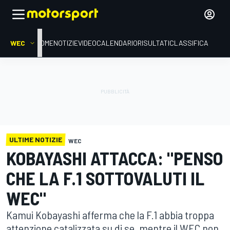
WEC
HOME
NOTIZIE
VIDEO
CALENDARIO
RISULTATI
CLASSIFICA
ULTIME NOTIZIE
WEC
KOBAYASHI ATTACCA: "PENSO
CHE LA F.1 SOTTOVALUTI IL
WEC"
Kamui Kobayashi afferma che la F.1 abbia troppa
attenzione catalizzata su di se, mentre il WEC non