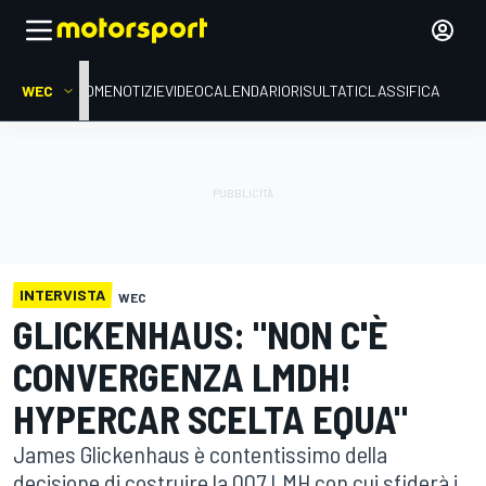
WEC
HOME
NOTIZIE
VIDEO
CALENDARIO
RISULTATI
CLASSIFICA
INTERVISTA
WEC
GLICKENHAUS: "NON C'È
CONVERGENZA LMDH!
HYPERCAR SCELTA EQUA"
James Glickenhaus è contentissimo della
decisione di costruire la 007 LMH con cui sfiderà i