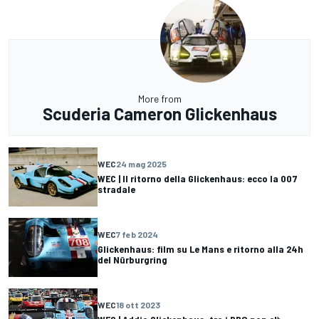
More from
Scuderia Cameron Glickenhaus
WEC
24 mag 2025
WEC | Il ritorno della Glickenhaus: ecco la 007
stradale
WEC
7 feb 2024
Glickenhaus: film su Le Mans e ritorno alla 24h
del Nürburgring
WEC
18 ott 2023