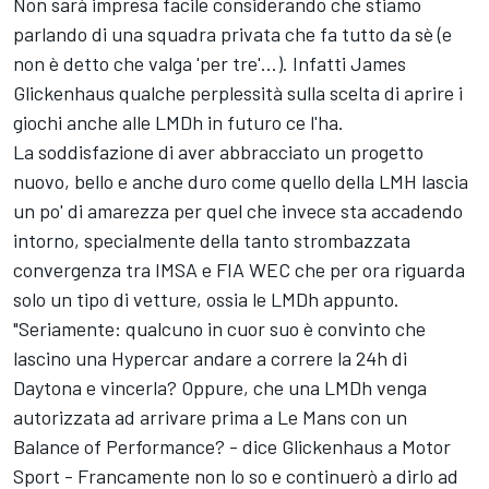
Non sarà impresa facile considerando che stiamo
parlando di una squadra privata che fa tutto da sè (e
non è detto che valga 'per tre'...). Infatti James
Glickenhaus qualche perplessità sulla scelta di aprire i
giochi anche alle LMDh in futuro ce l'ha.
La soddisfazione di aver abbracciato un progetto
nuovo, bello e anche duro come quello della LMH lascia
un po' di amarezza per quel che invece sta accadendo
intorno, specialmente della tanto strombazzata
convergenza tra IMSA e FIA WEC che per ora riguarda
solo un tipo di vetture, ossia le LMDh appunto.
"Seriamente: qualcuno in cuor suo è convinto che
lascino una Hypercar andare a correre la 24h di
Daytona e vincerla? Oppure, che una LMDh venga
autorizzata ad arrivare prima a Le Mans con un
Balance of Performance? - dice Glickenhaus a Motor
Sport - Francamente non lo so e continuerò a dirlo ad