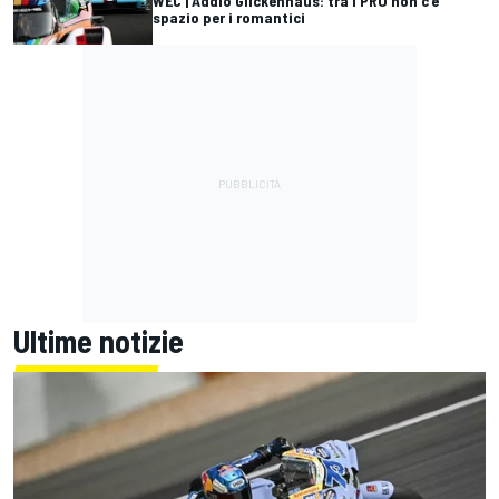
WEC | Addio Glickenhaus: tra i PRO non c'è
spazio per i romantici
Ultime notizie