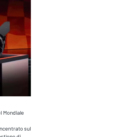
el Mondiale
ncentrato sul
estione di