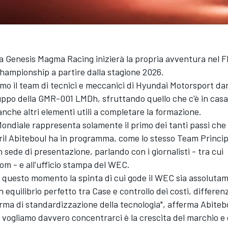
a Genesis Magma Racing inizierà la propria avventura nel F
ampionship a partire dalla stagione 2026.
mo il team di tecnici e meccanici di Hyundai Motorsport darà 
luppo della GMR-001 LMDh, sfruttando quello che c'è in casa
nche altri elementi utili a completare la formazione.
Mondiale rappresenta solamente il primo dei tanti passi ch
ril Abiteboul ha in programma, come lo stesso Team Princi
n sede di presentazione, parlando con i giornalisti - tra cui
m - e all'ufficio stampa del WEC.
n questo momento la spinta di cui gode il WEC sia assoluta
n equilibrio perfetto tra Case e controllo dei costi, differen
ma di standardizzazione della tecnologia", afferma Abiteb
i vogliamo davvero concentrarci è la crescita del marchio e 