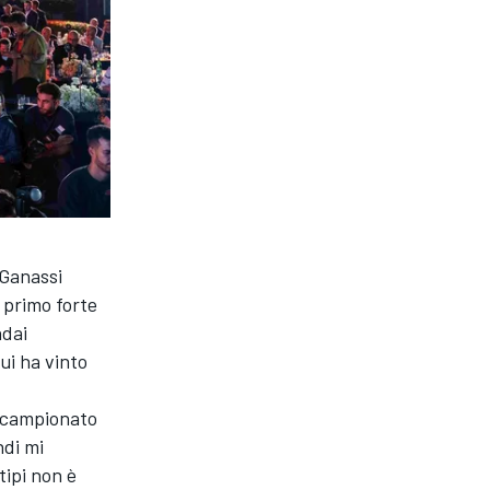
 Ganassi
 primo forte
ndai
ui ha vinto
l campionato
ndi mi
tipi non è