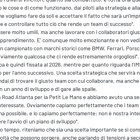
 le cose e di come funzionano, dai piloti alla strategia e all
e vogliamo fare da soli e accettare il fatto che sarà un'im
 e controllare tutto ciò che rende un team di successo".
ere molto umili, ma anche lavorare con i collaboratori gius
'apprendimento. E' comunque molto emozionante e non vedia
un campionato con marchi storici come BMW, Ferrari, Porsc
vviamente qualcosa che ci rende estremamente orgogliosi".
a è quindi fissata al 2026, mentre per quanto riguarda l'I
to per l'anno successivo. Una scelta strategica che servirà n
ai di trovare il giusto team con cui collaborare, ma anche 
 un anno di sviluppo e di gare alle spalle.
a Road Atlanta per la Petit Le Mans e abbiamo avuto una ser
 interessate. Ovviamente capiamo perfettamente che i team
ima possibile, e lo capiamo perfettamente; non è nostra int
 l'avvio di un piano di sviluppo".
so tempo, riteniamo che sia una scelta importante se si con
icoltà che possono sorgere, anche parlando di tensioni a sec