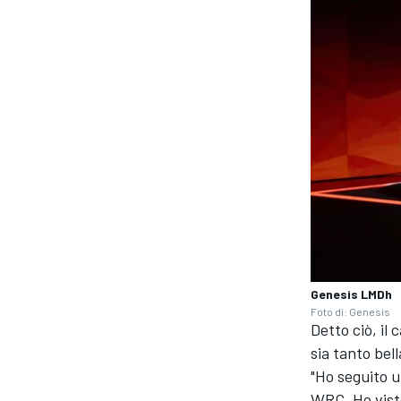
Genesis LMDh
Foto di: Genesis
ENDURANCE/GT
Detto ciò, il
sia tanto bel
"Ho seguito 
WRC. Ho visto