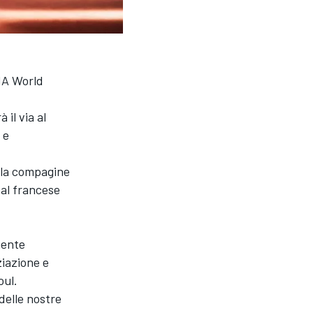
IA World
il via al
 e
e la compagine
pal francese
mente
ziazione e
oul.
delle nostre