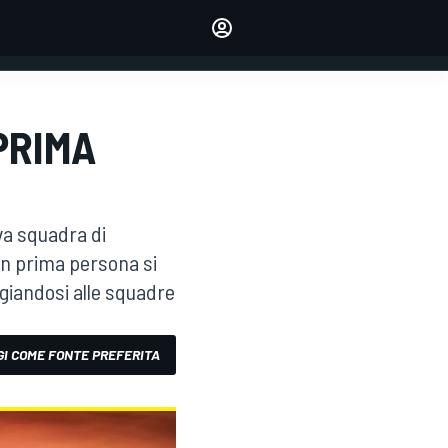
dei tuoi piloti preferiti
Fai sentire la tua voce
commentando l'articolo
ACCEDI
EDIZIONE
PRIMA
ITALIA
va squadra di
in prima persona si
giandosi alle squadre
I COME FONTE PREFERITA