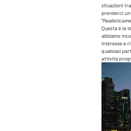
situazioni tr
prenderci un 
"Realisticame
Questa è la t
abbiamo inco
interesse e ri
qualsiasi par
attività prog
RALLY