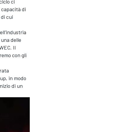
iclo ci
 capacità di
 di cui
ell'industria
 una delle
 WEC. Il
remo con gli
urata
oup, in modo
nizio di un