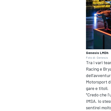
Genesis LMDh
Foto di: Genesis
Tra i vari te
Racing e Brya
dell'avventur
Motorsport da
gare e titoli.
"Credo che l
IMSA. Io stes
sentirei molt