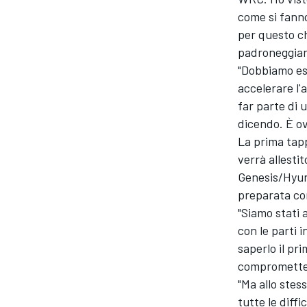
come si fanno
per questo ch
padroneggiare
"Dobbiamo ess
accelerare l
far parte di 
dicendo. È o
La prima tapp
verrà allesti
Genesis/Hyund
preparata con
"Siamo stati 
con le parti
saperlo il pr
MONOMARCA
compromettere
"Ma allo stes
tutte le diff