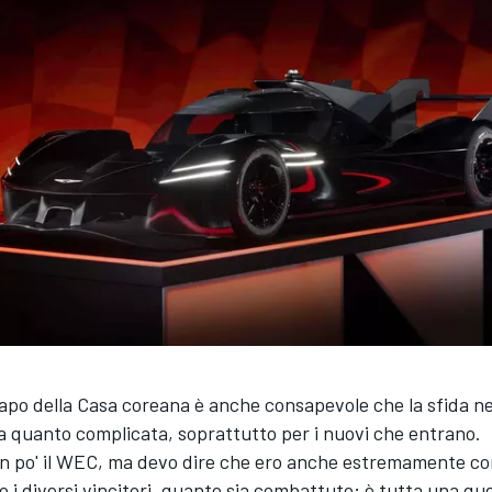
 capo della Casa coreana è anche consapevole che la sfida n
la quanto complicata, soprattutto per i nuovi che entrano.
un po' il WEC, ma devo dire che ero anche estremamente co
 i diversi vincitori, quanto sia combattuto; è tutta una qu