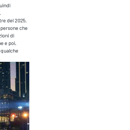
uindi
.
tre del 2025.
e persone che
ioni di
e e poi,
n qualche