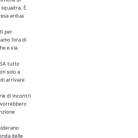
a squadra. È
presa ardua
ti per
mo l'ora di
he e via
MSA tutto
on solo a
di arrivare
ie di incontri
 vorrebbero
enzione
siderano
onda delle