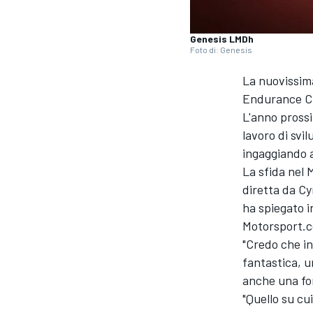
Genesis LMDh
Foto di: Genesis
La nuovissim
Endurance Ch
L'anno prossi
lavoro di svi
ingaggiando a
La sfida nel 
diretta da Cy
ha spiegato i
Motorsport.co
"Credo che i
fantastica, u
anche una for
MONOPOSTO
"Quello su cu