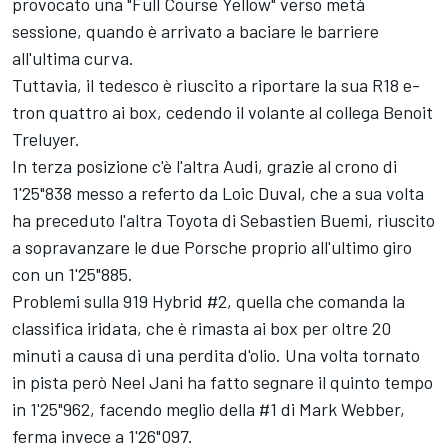
provocato una "Full Course Yellow" verso metà
sessione, quando è arrivato a baciare le barriere
all'ultima curva.
Tuttavia, il tedesco è riuscito a riportare la sua R18 e-
tron quattro ai box, cedendo il volante al collega Benoit
Treluyer.
In terza posizione c'è l'altra Audi, grazie al crono di
1'25"838 messo a referto da Loic Duval, che a sua volta
ha preceduto l'altra Toyota di Sebastien Buemi, riuscito
a sopravanzare le due Porsche proprio all'ultimo giro
con un 1'25"885.
Problemi sulla 919 Hybrid #2, quella che comanda la
classifica iridata, che è rimasta ai box per oltre 20
minuti a causa di una perdita d'olio. Una volta tornato
in pista però Neel Jani ha fatto segnare il quinto tempo
in 1'25"962, facendo meglio della #1 di Mark Webber,
ferma invece a 1'26"097.