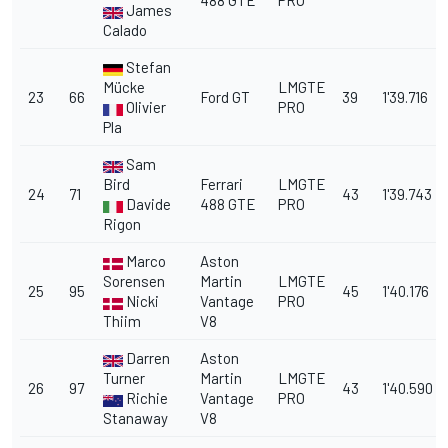
488 GTE
PRO
James
Calado
Stefan
Mücke
LMGTE
23
66
Ford GT
39
1'39.716
Olivier
PRO
Pla
Sam
Bird
Ferrari
LMGTE
24
71
43
1'39.743
Davide
488 GTE
PRO
Rigon
Marco
Aston
Sorensen
Martin
LMGTE
25
95
45
1'40.176
Nicki
Vantage
PRO
Thiim
V8
Darren
Aston
Turner
Martin
LMGTE
26
97
43
1'40.590
Richie
Vantage
PRO
Stanaway
V8