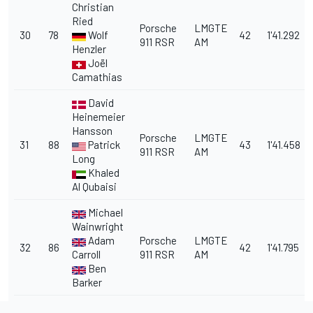
Christian
Ried
Porsche
LMGTE
30
78
Wolf
42
1'41.292
911 RSR
AM
Henzler
Joël
Camathias
David
Heinemeier
Hansson
Porsche
LMGTE
31
88
Patrick
43
1'41.458
911 RSR
AM
Long
Khaled
Al Qubaisi
Michael
Wainwright
Adam
Porsche
LMGTE
32
86
42
1'41.795
Carroll
911 RSR
AM
Ben
Barker