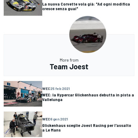
La nuova Corvette vola già: "Ad ogni modifica
cresce senza guai"
More from
Team Joest
WEC
25 feb 2021
WEC: la Hypercar Glickenhaus debutta in pista a
Vallelunga
WEC
6 gen 2021
Glickenhaus sceglie Joest Racing per l'assalto
a Le Mans