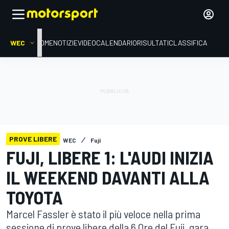
WEC
HOME
NOTIZIE
VIDEO
CALENDARIO
RISULTATI
CLASSIFICA
PROVE LIBERE
WEC
Fuji
FUJI, LIBERE 1: L'AUDI INIZIA
IL WEEKEND DAVANTI ALLA
TOYOTA
Marcel Fassler è stato il più veloce nella prima
sessione di prove libere della 6 Ore del Fuji, gara