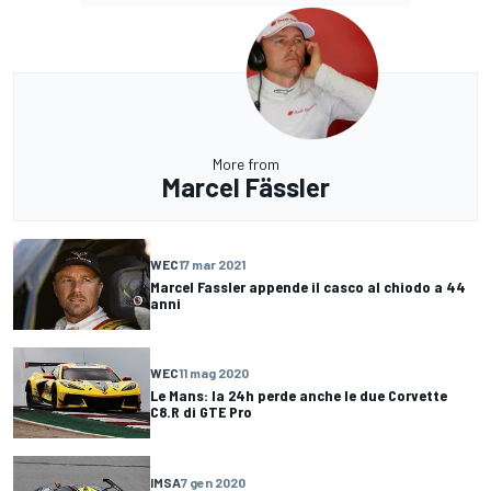
More from
Marcel Fässler
WEC
17 mar 2021
Marcel Fassler appende il casco al chiodo a 44
anni
WEC
11 mag 2020
Le Mans: la 24h perde anche le due Corvette
C8.R di GTE Pro
IMSA
7 gen 2020