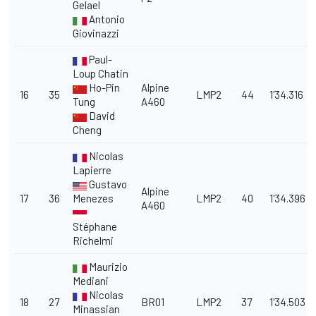
Gelael
Antonio
Giovinazzi
Paul-
Loup Chatin
Ho-Pin
Alpine
16
35
LMP2
44
1'34.316
Tung
A460
David
Cheng
Nicolas
Lapierre
Gustavo
Alpine
17
36
Menezes
LMP2
40
1'34.396
A460
Stéphane
Richelmi
Maurizio
Mediani
Nicolas
18
27
BR01
LMP2
37
1'34.503
Minassian