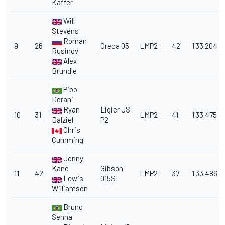
Kaffer
Will
Stevens
Roman
9
26
Oreca 05
LMP2
42
1'33.204
Rusinov
Alex
Brundle
Pipo
Derani
Ryan
Ligier JS
10
31
LMP2
41
1'33.475
Dalziel
P2
Chris
Cumming
Jonny
Kane
Gibson
11
42
LMP2
37
1'33.486
Lewis
015S
Williamson
Bruno
Senna