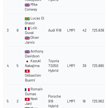
Mike
Conway
Lucas Di
Grassi
Loïc
3
8
Audi R18
LMP1
42
1'25.838
Duval
Oliver
Jarvis
Anthony
Davidson
Kazuki
Toyota
4
5
Nakajima
TS050
LMP1
39
1'25.885
Hybrid
Sébastien
Buemi
Romain
Dumas
Porsche
Neel
5
2
919
LMP1
18
1'25.962
Jani
Hybrid