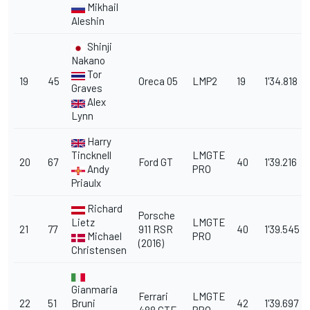
Mikhail
Aleshin
Shinji
Nakano
Tor
19
45
Oreca 05
LMP2
19
1'34.818
Graves
Alex
Lynn
Harry
Tincknell
LMGTE
20
67
Ford GT
40
1'39.216
Andy
PRO
Priaulx
Richard
Porsche
Lietz
LMGTE
21
77
911 RSR
40
1'39.545
Michael
PRO
(2016)
Christensen
Gianmaria
Ferrari
LMGTE
22
51
Bruni
42
1'39.697