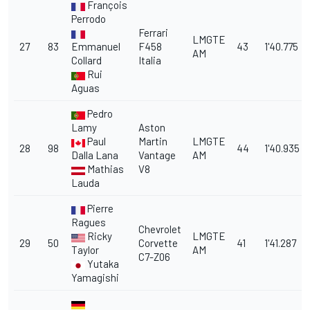
François
Perrodo
Ferrari
LMGTE
27
83
Emmanuel
F458
43
1'40.775
AM
Collard
Italia
Rui
Aguas
Pedro
Lamy
Aston
Paul
Martin
LMGTE
28
98
44
1'40.935
Dalla Lana
Vantage
AM
Mathias
V8
Lauda
Pierre
Ragues
Chevrolet
Ricky
LMGTE
29
50
Corvette
41
1'41.287
Taylor
AM
C7-Z06
Yutaka
Yamagishi