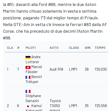
la #51, davanti alla Ford #66, mentre le due Aston
Martin hanno chiuso solamente in sesta e settima
posizione, pagando 1"3 dal miglior tempo di Priaulx.
Nella GTE-Am in vetta c'è invece la Ferrari #83 della AF
Corse, che ha preceduto di due decimi l'Aston Martin
#98.
CLA
#
PILOTI
AUTO
CLASS
GIRI
TEMPO
Andre
Lotterer
Marcel
1
7
Audi R18
LMP1
38
1'25.030
Fässler
Benoit
Tréluyer
Stéphane
Sarrazin
Toyota
2
6
Kamui
TS050
LMP1
35
1'25.556
Kobayashi
Hybrid