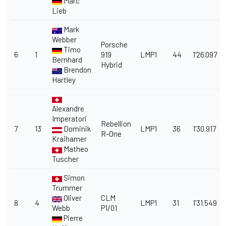
Marc
Lieb
Mark
Webber
Porsche
Timo
6
1
919
LMP1
44
1'26.097
Bernhard
Hybrid
Brendon
Hartley
Alexandre
Imperatori
Rebellion
7
13
Dominik
LMP1
36
1'30.917
R-One
Kraihamer
Matheo
Tuscher
Simon
Trummer
Oliver
CLM
8
4
LMP1
31
1'31.549
Webb
P1/01
Pierre