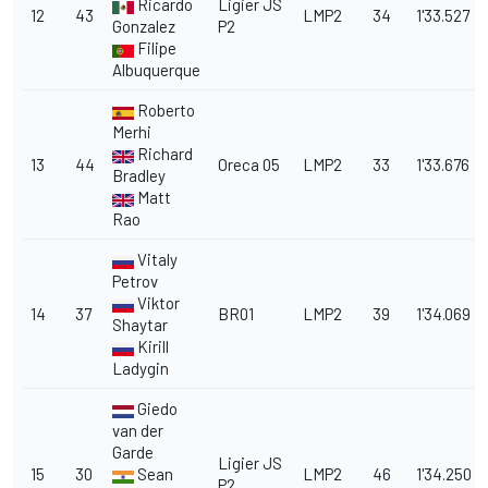
Ricardo
Ligier JS
12
43
LMP2
34
1'33.527
Gonzalez
P2
Filipe
Albuquerque
Roberto
Merhi
Richard
13
44
Oreca 05
LMP2
33
1'33.676
Bradley
Matt
Rao
Vitaly
Petrov
Viktor
14
37
BR01
LMP2
39
1'34.069
Shaytar
Kirill
Ladygin
Giedo
van der
Garde
Ligier JS
15
30
Sean
LMP2
46
1'34.250
P2