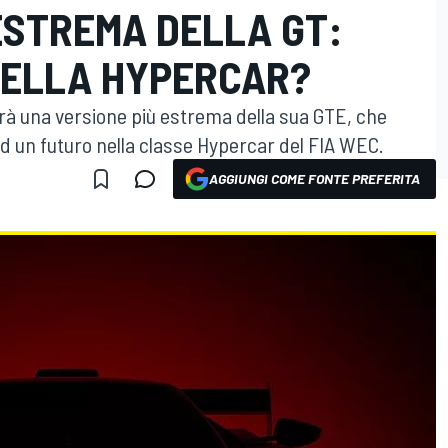
ESTREMA DELLA GT:
DELLA HYPERCAR?
rà una versione più estrema della sua GTE, che
 un futuro nella classe Hypercar del FIA WEC.
AGGIUNGI COME FONTE PREFERITA