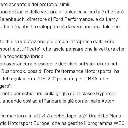
ere accanto a dei prototipi simili.
un dettaglio della vettura e l'unica cosa certa è che sarà
lenbauch, direttore di Ford Performance, e da Larry
ltimatic, che ha sviluppato sia la versione stradale che
te di una valutazione più ampia intrapresa dalla Ford
sport elettrificato", che lascia pensare che la vettura che
la tecnologia ibrida.
non aver ancora preso delle decisioni sul suo futuro nel
k Rushbrook, boss di Ford Performance Motorsports, ha
 del regolamento "DPi 2.0" pensato per l'IMSA, che
gero".
ronta per schierarsi sulla griglia della classe Hypercar
, andando così ad affiancare le già confermate Aston
he manterrà in attività anche dopo la 24 Ore di Le Mans
matic Motorsport Europe, che ha gestito il programma WEC