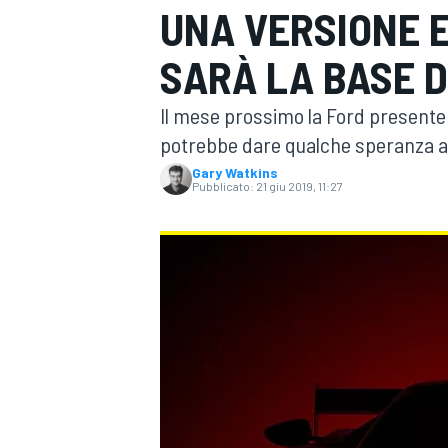
UNA VERSIONE 
MOTOGP
WEC
SARÀ LA BASE 
Il mese prossimo la Ford presente
potrebbe dare qualche speranza ad
Gary Watkins
Pubblicato:
21 giu 2019, 11:27
WRC