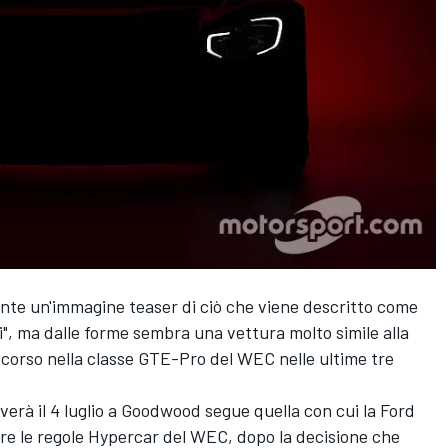
nte un'immagine teaser di ciò che viene descritto come
", ma dalle forme sembra una vettura molto simile alla
corso nella classe GTE-Pro del WEC nelle ultime tre
verà il 4 luglio a Goodwood segue quella con cui la Ford
tare le regole Hypercar del WEC, dopo la decisione che