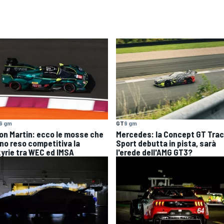
9 gm
GT
9 gm
on Martin: ecco le mosse che
Mercedes: la Concept GT Tra
no reso competitiva la
Sport debutta in pista, sarà
kyrie tra WEC ed IMSA
l'erede dell'AMG GT3?