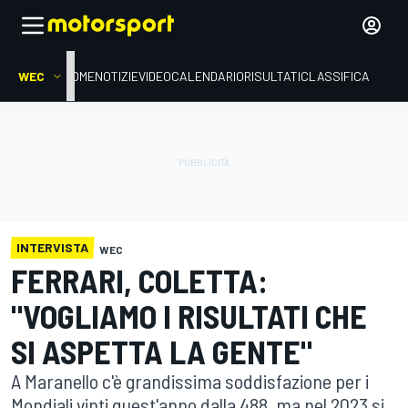
WEC
HOME
NOTIZIE
VIDEO
CALENDARIO
RISULTATI
CLASSIFICA
INTERVISTA
WEC
FERRARI, COLETTA:
"VOGLIAMO I RISULTATI CHE
SI ASPETTA LA GENTE"
A Maranello c'è grandissima soddisfazione per i
Mondiali vinti quest'anno dalla 488, ma nel 2023 si