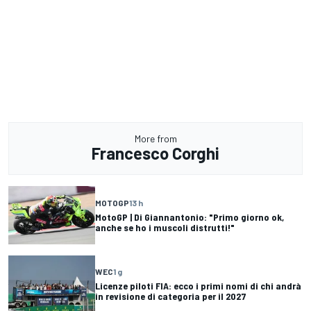
More from
Francesco Corghi
MOTOGP
13 h
MotoGP | Di Giannantonio: "Primo giorno ok,
anche se ho i muscoli distrutti!"
WEC
1 g
Licenze piloti FIA: ecco i primi nomi di chi andrà
in revisione di categoria per il 2027