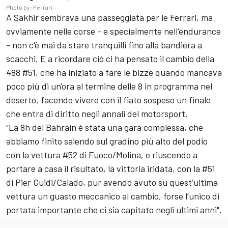
Photo by: Ferrari
A Sakhir sembrava una passeggiata per le Ferrari, ma
ovviamente nelle corse - e specialmente nell'endurance
- non c'è mai da stare tranquilli fino alla bandiera a
scacchi. E a ricordare ciò ci ha pensato il cambio della
488 #51, che ha iniziato a fare le bizze quando mancava
poco più di un'ora al termine delle 8 in programma nel
deserto, facendo vivere con il fiato sospeso un finale
che entra di diritto negli annali del motorsport.
“La 8h del Bahrain è stata una gara complessa, che
abbiamo finito salendo sul gradino più alto del podio
con la vettura #52 di Fuoco/Molina, e riuscendo a
portare a casa il risultato, la vittoria iridata, con la #51
di Pier Guidi/Calado, pur avendo avuto su quest’ultima
vettura un guasto meccanico al cambio, forse l’unico di
portata importante che ci sia capitato negli ultimi anni".