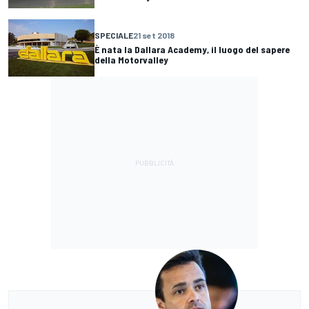
SPECIALE
21 set 2018
È nata la Dallara Academy, il luogo del sapere
della Motorvalley