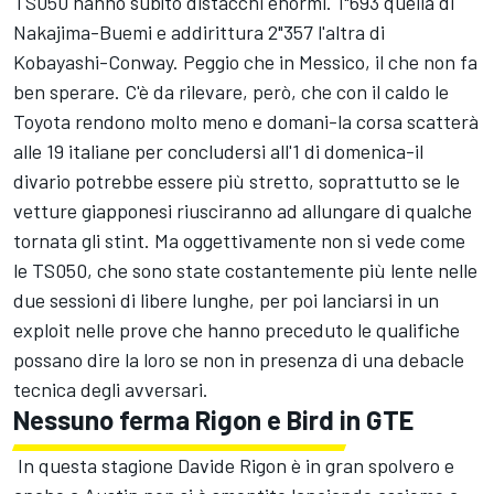
TS050 hanno subìto distacchi enormi. 1"693 quella di
Nakajima-Buemi e addirittura 2"357 l'altra di
Kobayashi-Conway. Peggio che in Messico, il che non fa
ben sperare. C'è da rilevare, però, che con il caldo le
Toyota rendono molto meno e domani-la corsa scatterà
alle 19 italiane per concludersi all'1 di domenica-il
divario potrebbe essere più stretto, soprattutto se le
vetture giapponesi riusciranno ad allungare di qualche
tornata gli stint. Ma oggettivamente non si vede come
le TS050, che sono state costantemente più lente nelle
due sessioni di libere lunghe, per poi lanciarsi in un
exploit nelle prove che hanno preceduto le qualifiche
possano dire la loro se non in presenza di una debacle
tecnica degli avversari.
Nessuno ferma Rigon e Bird in GTE
In questa stagione Davide Rigon è in gran spolvero e