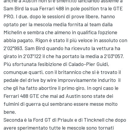
anche a Austin non si è smentito lanciando assieme a
Sam Bird la sua Ferrari 488 in pole position tra le GTE
PRO. I due, dopo le sessioni di prove libere, hanno
optato per la mescola media fornita ai team dalla
Michelin e sembra che almeno in qualifica l'opzione
abbia pagato. Rigon è stato il più veloce in assoluto con
2'02"993. Sam Bird quando ha ricevuto la vettura ha
girato in 2'03"122 il che ha portato la media a 2'03"057.
Più sfortunata l'esibizione di Calado-Pier Guidi,
comunque quarti, con il britannico che si è trovato il
pedale del drive by wire improvvisamente indurito il
che gli ha fatto abortire il primo giro. In ogni caso le
Ferrari 488 GTE che mai ad Austin sono state dei
fulmini di guerra qui sembrano essere messe molto
bene.
Seconda è la Ford GT di Priaulx e di Tincknell che dopo
avere sperimentato tutte le mescole sono tornati