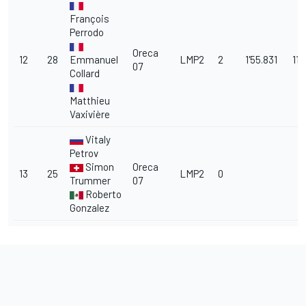
François
Perrodo
Oreca
12
28
Emmanuel
LMP2
2
1'55.831
11.
07
Collard
Matthieu
Vaxivière
Vitaly
Petrov
Simon
Oreca
13
25
LMP2
0
Trummer
07
Roberto
Gonzalez