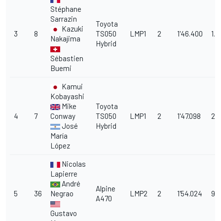
Stéphane
Sarrazin
Toyota
Kazuki
3
8
TS050
LMP1
2
1'46.400
1.6
Nakajima
Hybrid
Sébastien
Buemi
Kamui
Kobayashi
Mike
Toyota
4
7
Conway
TS050
LMP1
2
1'47.098
2.
José
Hybrid
María
López
Nicolas
Lapierre
André
Alpine
5
36
Negrao
LMP2
2
1'54.024
9.
A470
Gustavo