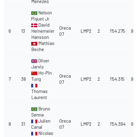
Menezes
Nelson
Piquet Jr.
David
Oreca
6
13
Heinemeier
LMP2
2
1'54.275
9.
07
Hansson
Mathias
Beche
Oliver
Jarvis
Ho-Pin
Oreca
7
38
Tung
LMP2
2
1'54.315
9.
07
Thomas
Laurent
Bruno
Senna
Julien
Oreca
8
31
LMP2
2
1'54.394
9.
Canal
07
Nicolas