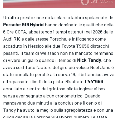
Un'altra prestazione da lasciare a labbra spalancate: le
Porsche 919 Hybrid
hanno dominato le qualifiche della
6 Ore COTA, abbattendo i tempi ottenuti nel 2026 dalle
Audi R18 e dalle stesse Porsche, e infliggendo come
accaduto in Messico alle due Toyota TS050 distacchi
pesanti. Il team di Weissach non ha mancato nemmeno
di vivere un giallo quando il tempo di
Nick Tandy
, che
aveva sostituito l'autore del giro più veloce Neel Jani, è
stato annullato perché alla curva 19, il britannico aveva
oltrepassato i limiti della pista. Risultato
1'44"656
annullato e rientro del grintoso pilota inglese ai box
senza aver segnato alcun cronometrico. Quando
mancavano due minuti alla conclusione il genio di
Tandy ha avuto la meglio sulla sgregolatezza e con una
guida decisa la Porsche 919 Hybrid numero 1 è stata