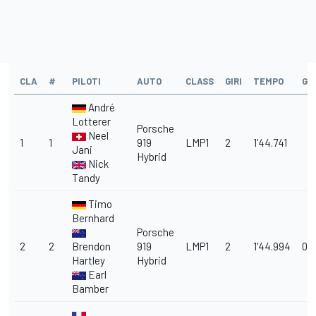
CLA
#
PILOTI
AUTO
CLASS
GIRI
TEMPO
GA
André
Lotterer
Porsche
Neel
1
1
919
LMP1
2
1'44.741
Jani
Hybrid
Nick
Tandy
Timo
Bernhard
Porsche
2
2
Brendon
919
LMP1
2
1'44.994
0.
Hartley
Hybrid
Earl
Bamber