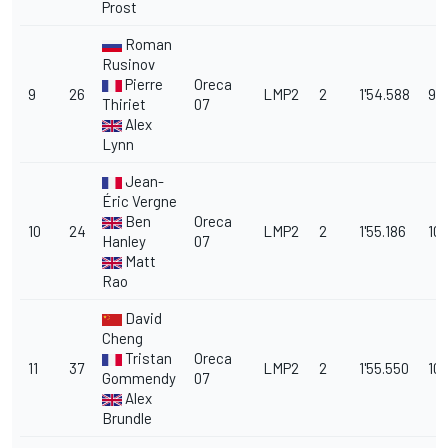
Prost
Roman
Rusinov
Pierre
Oreca
9
26
LMP2
2
1'54.588
9.
Thiriet
07
Alex
Lynn
Jean-
Éric Vergne
Ben
Oreca
10
24
LMP2
2
1'55.186
10
Hanley
07
Matt
Rao
David
Cheng
Tristan
Oreca
11
37
LMP2
2
1'55.550
10.
Gommendy
07
Alex
Brundle