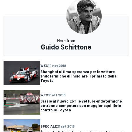
More from
Guido Schittone
WEC
14 nov 2018
Shanghai ultima speranza per le vetture
endotermiche di insidiare il primato della
Toyota
WEC
10 ott 2018
Grazie al nuovo EoT le vetture endotermiche
potranno competere con maggior equilibrio
contro le Toyota
SPECIALE
21 set 2018