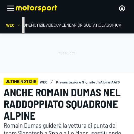
WEC
HOME
NOTIZIE
VIDEO
CALENDARIO
RISULTATI
CLASSIFICA
ULTIME NOTIZIE
WEC
Presentazione Signatech Alpine A470
ANCHE ROMAIN DUMAS NEL
RADDOPPIATO SQUADRONE
ALPINE
Romain Dumas guiderà la vettura di punta del
team Signatech a Spa e a Le Mans, sostituendo