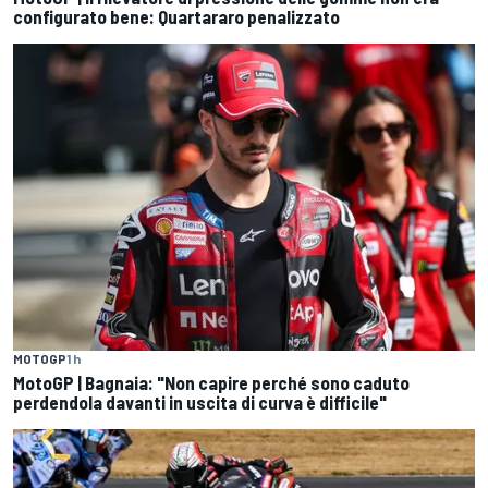
configurato bene: Quartararo penalizzato
MOTOGP
1 h
MotoGP | Bagnaia: "Non capire perché sono caduto
perdendola davanti in uscita di curva è difficile"