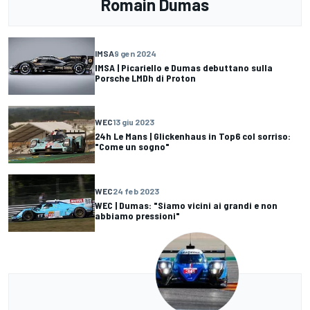
Romain Dumas
IMSA
9 gen 2024
IMSA | Picariello e Dumas debuttano sulla
Porsche LMDh di Proton
WEC
13 giu 2023
24h Le Mans | Glickenhaus in Top6 col sorriso:
"Come un sogno"
WEC
24 feb 2023
WEC | Dumas: "Siamo vicini ai grandi e non
abbiamo pressioni"