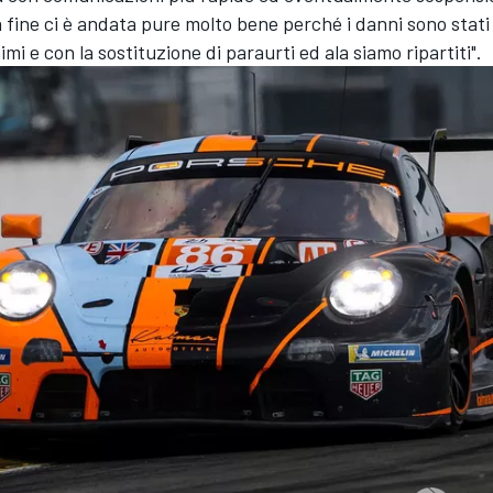
a fine ci è andata pure molto bene perché i danni sono stati
i e con la sostituzione di paraurti ed ala siamo ripartiti".