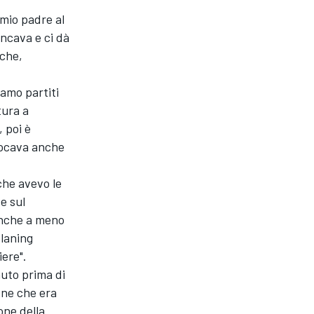
 mio padre al
ancava e ci dà
sche,
iamo partiti
tura a
 poi è
vocava anche
che avevo le
e sul
anche a meno
planing
ere".
auto prima di
one che era
one della