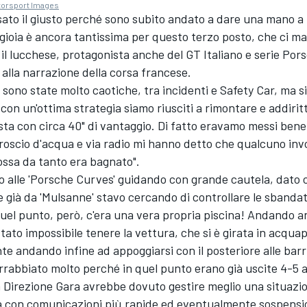
torsport Images
sato il giusto perché sono subito andato a dare una mano a
 gioia è ancora tantissima per questo terzo posto, che ci m
e il lucchese, protagonista anche del GT Italiano e serie Por
alla narrazione della corsa francese.
 sono state molto caotiche, tra incidenti e Safety Car, ma s
con un'ottima strategia siamo riusciti a rimontare e addirit
sta con circa 40" di vantaggio. Di fatto eravamo messi bene,
croscio d'acqua e via radio mi hanno detto che qualcuno in
ossa da tanto era bagnato".
o alle 'Porsche Curves' guidando con grande cautela, dato 
 già da 'Mulsanne' stavo cercando di controllare le sbandat
quel punto, però, c'era una vera propria piscina! Andando 
tato impossibile tenere la vettura, che si è girata in acqua
 andando infine ad appoggiarsi con il posteriore alle barri
 arrabbiato molto perché in quel punto erano già uscite 4-5 
a Direzione Gara avrebbe dovuto gestire meglio una situazi
sa con comunicazioni più rapide ed eventualmente sospensi