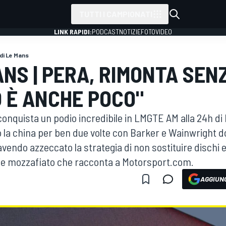
TUTTI I CAMPIONATI
LINK RAPIDI:
PODCAST
NOTIZIE
FOTO
VIDEO
di Le Mans
ANS | PERA, RIMONTA SEN
O È ANCHE POCO"
g conquista un podio incredibile in LMGTE AM alla 24h di
 la china per ben due volte con Barker e Wainwright do
avendo azzeccato la strategia di non sostituire dischi e
le mozzafiato che racconta a Motorsport.com.
AGGIUNG