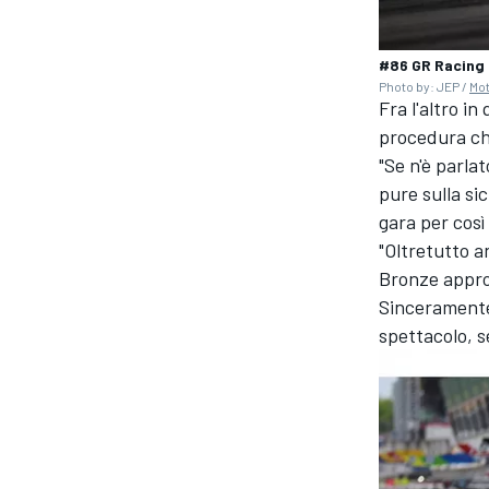
#86 GR Racing 
Photo by: JEP /
Mo
Fra l'altro in
procedura che
"Se n'è parla
pure sulla si
gara per così
"Oltretutto a
Bronze appro
Sinceramente
spettacolo, s
RALLY