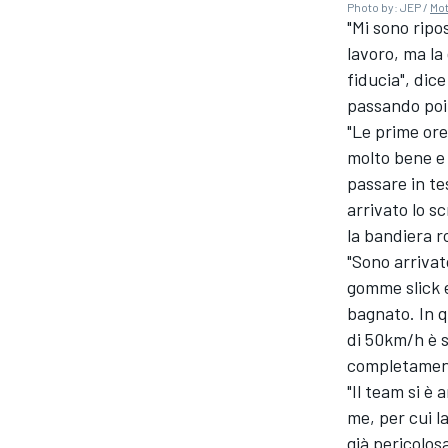
Photo by: JEP /
Mo
"Mi sono ripo
lavoro, ma la
fiducia", dic
passando poi 
"Le prime ore
molto bene e 
passare in te
arrivato lo s
la bandiera r
"Sono arrivat
gomme slick e
bagnato. In 
di 50km/h è s
ENDURANCE/GT
completamente
"Il team si è
me, per cui l
già pericolo