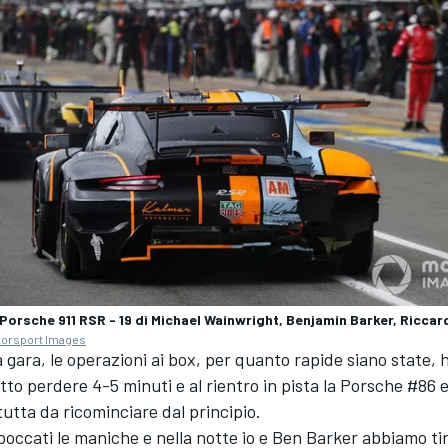
Porsche 911 RSR - 19 di Michael Wainwright, Benjamin Barker, Riccar
torsport Images
 gara, le operazioni ai box, per quanto rapide siano state,
o perdere 4-5 minuti e al rientro in pista la Porsche #86 
utta da ricominciare dal principio.
boccati le maniche e nella notte io e
Ben Barker
abbiamo tira