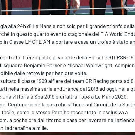
ggia alla 24h di Le Mans e non solo per il grande trionfo della
rché in questo quarto evento stagionale del FIA World En
 in Classe LMGTE AM a portare a casa un trofeo è stato a
 centrato il terzo posto al volante della Porsche 911 RSR-1
di squadra Benjamin Barker e
Michael Wainwright
, compie
dibile dalle retrovie per ben due volte.
sultato il classe 1999 alfiere del team GR Racing porta ad 8 
ati nella massima serie endurance dal 2018 ad oggi, nella q
re una vittoria a Spa 2019 e un'altra Top3 a Le Mans 2020.
 del Centenario della gara che si tiene sul Circuit de la Sart
e facile, come lo stesso Pera ha raccontato in esclusiva a
m, a poche ore dal ritorno a casa per lavorare nell'azienda 
 l'adrenalina a mille.