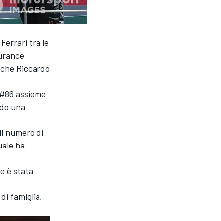
 Ferrari tra le
durance
nche Riccardo
9 #86 assieme
ndo una
il numero di
uale ha
he è stata
di famiglia,