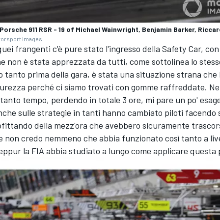
Porsche 911 RSR - 19 of Michael Wainwright, Benjamin Barker, Ricca
torsport Images
 quei frangenti c'è pure stato l'ingresso della Safety Car, co
 non è stata apprezzata da tutti, come sottolinea lo stess
to tanto prima della gara, è stata una situazione strana che 
curezza perché ci siamo trovati con gomme raffreddate. Neu
 tanto tempo, perdendo in totale 3 ore, mi pare un po' esage
nche sulle strategie in tanti hanno cambiato piloti facendo s
fittando della mezz'ora che avebbero sicuramente trascorso
 non credo nemmeno che abbia funzionato così tanto a live
eppur la FIA abbia studiato a lungo come applicare questa