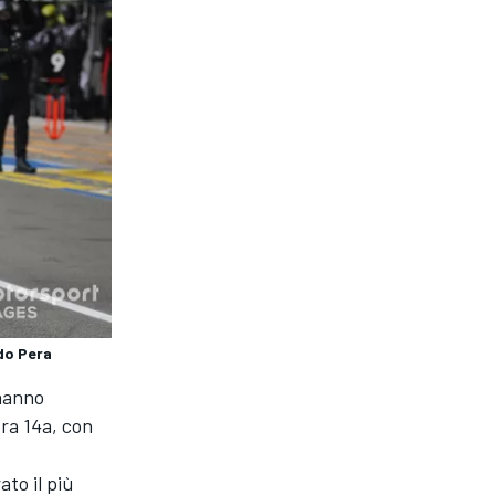
do Pera
 hanno
era 14a, con
to il più