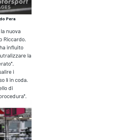
rdo Pera
n la nuova
o Riccardo.
ha influito
tralizzare la
rato".
alire i
 lì in coda.
llo di
 procedura".