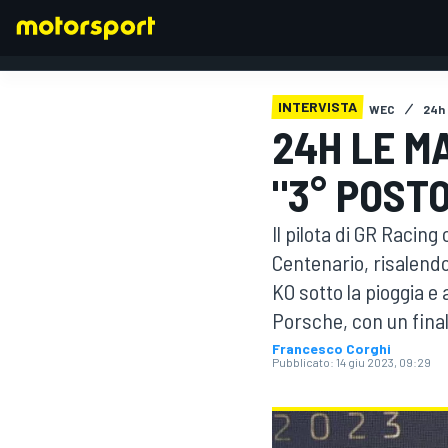
INTERVISTA
WEC
24h 
24H LE M
FORMULA 1
"3° POST
Il pilota di GR Racin
Centenario, risalendo
KO sotto la pioggia e 
Porsche, con un fina
Francesco Corghi
Pubblicato:
14 giu 2023, 09:29