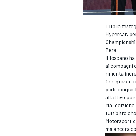
L'Italia feste
Hypercar, pe
Championship
Pera.
Il toscano ha
ai compagni 
rimonta incre
Con questo ri
podi conquist
all'attivo pu
Ma l'edizione
tutt'altro ch
Motorsport.co
ma ancora con
MONOPOSTO