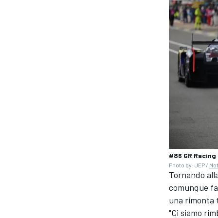
#86 GR Racing 
Photo by: JEP /
Mo
Tornando alla
comunque fatt
una rimonta t
"Ci siamo rim