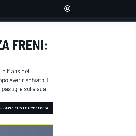
dei tuoi piloti preferiti
Fai sentire la tua voce
commentando l'articolo
ACCEDI
EDIZIONE
ZA FRENI:
ITALIA
 Le Mans del
po aver rischiato il
 pastiglie sulla sua
I COME FONTE PREFERITA