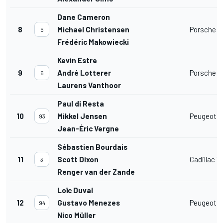
Dane Cameron
8
Michael Christensen
Porsche 9
5
Frédéric Makowiecki
Kevin Estre
9
André Lotterer
Porsche 9
6
Laurens Vanthoor
Paul di Resta
10
Mikkel Jensen
Peugeot 
93
Jean-Éric Vergne
Sébastien Bourdais
11
Scott Dixon
Cadillac V
3
Renger van der Zande
Loïc Duval
12
Gustavo Menezes
Peugeot 
94
Nico Müller