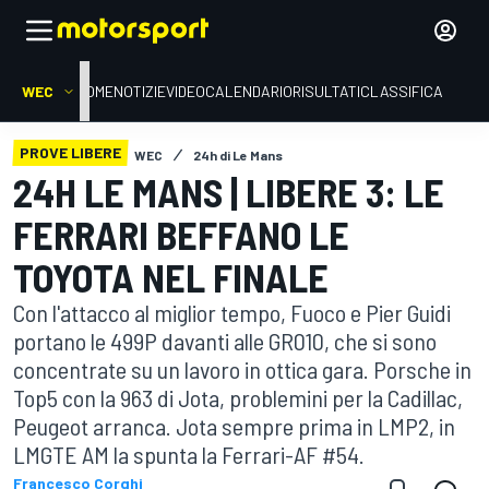
WEC
HOME
NOTIZIE
VIDEO
CALENDARIO
RISULTATI
CLASSIFICA
PROVE LIBERE
WEC
24h di Le Mans
24H LE MANS | LIBERE 3: LE
FERRARI BEFFANO LE
TOYOTA NEL FINALE
Con l'attacco al miglior tempo, Fuoco e Pier Guidi
portano le 499P davanti alle GR010, che si sono
concentrate su un lavoro in ottica gara. Porsche in
Top5 con la 963 di Jota, problemini per la Cadillac,
Peugeot arranca. Jota sempre prima in LMP2, in
LMGTE AM la spunta la Ferrari-AF #54.
Francesco Corghi