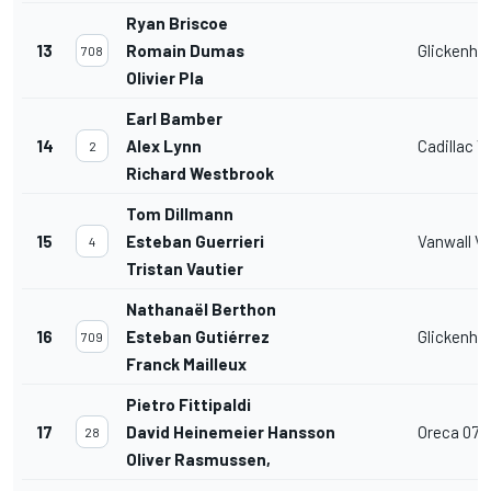
Ryan Briscoe
13
Romain Dumas
Glickenha
708
Olivier Pla
Earl Bamber
14
Alex Lynn
Cadillac V
2
Richard Westbrook
Tom Dillmann
15
Esteban Guerrieri
Vanwall Va
4
Tristan Vautier
Nathanaël Berthon
16
Esteban Gutiérrez
Glickenha
709
Franck Mailleux
Pietro Fittipaldi
17
David Heinemeier Hansson
Oreca 07
28
Oliver Rasmussen,