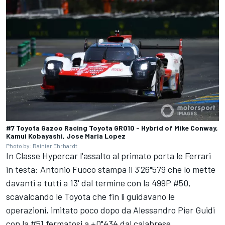
#7 Toyota Gazoo Racing Toyota GR010 - Hybrid of Mike Conway,
Kamui Kobayashi, Jose Maria Lopez
Photo by: Rainier Ehrhardt
In Classe Hypercar l'assalto al primato porta le Ferrari
in testa:
Antonio Fuoco
stampa il 3'26"579 che lo mette
davanti a tutti a 13' dal termine con la 499P #50,
scavalcando le Toyota che fin lì guidavano le
operazioni, imitato poco dopo da
Alessandro Pier Guidi
con la #51 fermatosi a +0"434 dal calabrese.