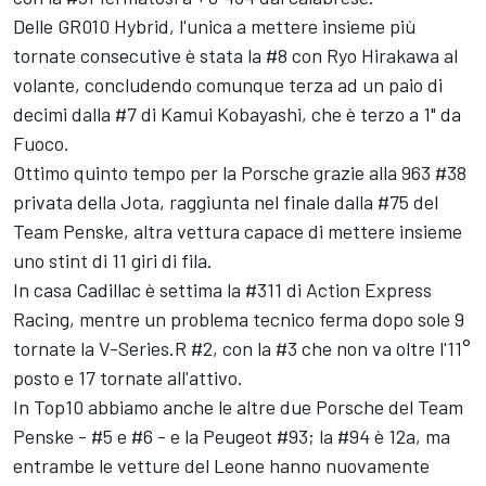
Delle GR010 Hybrid, l'unica a mettere insieme più
tornate consecutive è stata la #8 con
Ryo Hirakawa
al
volante, concludendo comunque terza ad un paio di
decimi dalla #7 di
Kamui Kobayashi
, che è terzo a 1" da
Fuoco.
Ottimo quinto tempo per la Porsche grazie alla 963 #38
privata della Jota, raggiunta nel finale dalla #75 del
Team Penske
, altra vettura capace di mettere insieme
uno stint di 11 giri di fila.
In casa Cadillac è settima la #311 di
Action Express
Racing
, mentre un problema tecnico ferma dopo sole 9
tornate la V-Series.R #2, con la #3 che non va oltre l'11°
posto e 17 tornate all'attivo.
In Top10 abbiamo anche le altre due Porsche del Team
Penske - #5 e #6 - e la Peugeot #93; la #94 è 12a, ma
entrambe le vetture del Leone hanno nuovamente