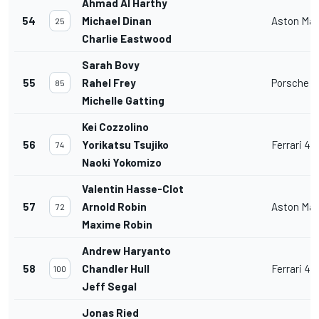
Ahmad Al Harthy
54
Michael Dinan
Aston Mar
25
Charlie Eastwood
Sarah Bovy
55
Rahel Frey
Porsche 91
85
Michelle Gatting
Kei Cozzolino
56
Yorikatsu Tsujiko
Ferrari 4
74
Naoki Yokomizo
Valentin Hasse-Clot
57
Arnold Robin
Aston Mar
72
Maxime Robin
Andrew Haryanto
58
Chandler Hull
Ferrari 4
100
Jeff Segal
Jonas Ried