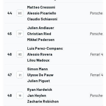
Matteo Cressoni
44
Alessio Picariello
Porsche 91
60
Claudio Schiavoni
Julien Andlauer
45
Christian Ried
Porsche 91
77
Mikkel Pedersen
Luis Perez-Companc
46
Alessio Rovera
Ferrari 4
83
Lilou Wadoux
Simon Mann
47
Ulysse De Pauw
Ferrari 4
21
Julien Piguet
Ryan Hardwick
48
Jan Heylen
Porsche 91
16
Zacharie Robichon