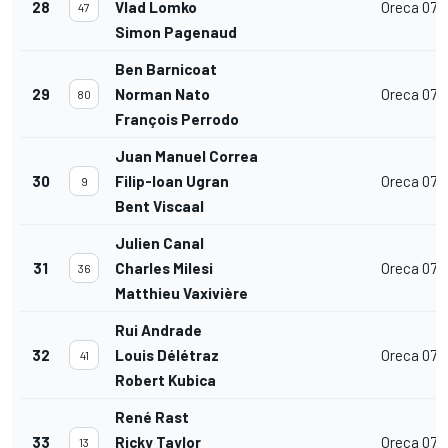
28
Vlad Lomko
Oreca 07
47
Simon Pagenaud
Ben Barnicoat
29
Norman Nato
Oreca 07
80
François Perrodo
Juan Manuel Correa
30
Filip-Ioan Ugran
Oreca 07
9
Bent Viscaal
Julien Canal
31
Charles Milesi
Oreca 07
36
Matthieu Vaxivière
Rui Andrade
32
Louis Délétraz
Oreca 07
41
Robert Kubica
René Rast
33
Ricky Taylor
Oreca 07
13