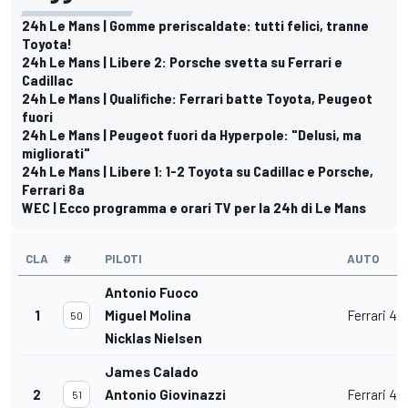
24h Le Mans | Gomme preriscaldate: tutti felici, tranne
Toyota!
24h Le Mans | Libere 2: Porsche svetta su Ferrari e
Cadillac
24h Le Mans | Qualifiche: Ferrari batte Toyota, Peugeot
fuori
24h Le Mans | Peugeot fuori da Hyperpole: "Delusi, ma
migliorati"
24h Le Mans | Libere 1: 1-2 Toyota su Cadillac e Porsche,
Ferrari 8a
WEC | Ecco programma e orari TV per la 24h di Le Mans
CLA
#
PILOTI
AUTO
Antonio Fuoco
1
Miguel Molina
Ferrari 49
50
Nicklas Nielsen
James Calado
2
Antonio Giovinazzi
Ferrari 49
51