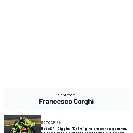
More from
Francesco Corghi
MOTOGP
15 h
MotoGP | Diggia: "Dal 4° giro ero senza gomma,
ho sbagliato a pensare di potermela giocare"