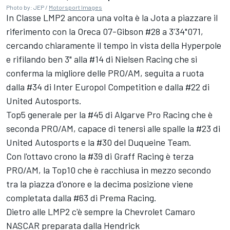
Photo by: JEP /
Motorsport Images
In Classe LMP2 ancora una volta è la Jota a piazzare il
riferimento con la Oreca 07-Gibson #28 a 3'34"071,
cercando chiaramente il tempo in vista della Hyperpole
e rifilando ben 3" alla #14 di
Nielsen Racing
che si
conferma la migliore delle PRO/AM, seguita a ruota
dalla #34 di
Inter Europol Competition
e dalla #22 di
United Autosports
.
Top5 generale per la #45 di Algarve Pro Racing che è
seconda PRO/AM, capace di tenersi alle spalle la #23 di
United Autosports e la #30 del Duqueine Team.
Con l'ottavo crono la #39 di Graff Racing è terza
PRO/AM, la Top10 che è racchiusa in mezzo secondo
tra la piazza d'onore e la decima posizione viene
completata dalla #63 di
Prema
Racing.
Dietro alle LMP2 c'è sempre la Chevrolet Camaro
NASCAR preparata dalla Hendrick