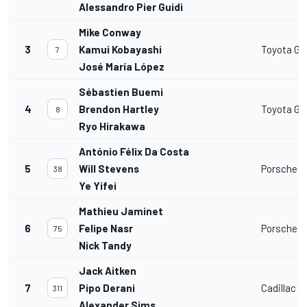
Alessandro Pier Guidi
Mike Conway
3
Kamui Kobayashi
Toyota GR
7
José María López
Sébastien Buemi
4
Brendon Hartley
Toyota GR
8
Ryo Hirakawa
António Félix Da Costa
5
Will Stevens
Porsche 9
38
Ye Yifei
Mathieu Jaminet
6
Felipe Nasr
Porsche 9
75
Nick Tandy
Jack Aitken
7
Pipo Derani
Cadillac V
311
Alexander Sims