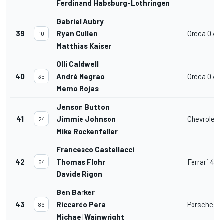
Ferdinand Habsburg-Lothringen
Gabriel Aubry
39
Ryan Cullen
Oreca 07
10
Matthias Kaiser
Olli Caldwell
40
André Negrao
Oreca 07
35
Memo Rojas
Jenson Button
41
Jimmie Johnson
Chevrolet
24
Mike Rockenfeller
Francesco Castellacci
42
Thomas Flohr
Ferrari 4
54
Davide Rigon
Ben Barker
43
Riccardo Pera
Porsche 91
86
Michael Wainwright