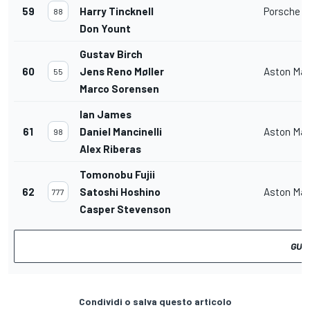
59
Harry Tincknell
Porsche 91
88
Don Yount
Gustav Birch
60
Jens Reno Møller
Aston Mar
55
Marco Sorensen
Ian James
61
Daniel Mancinelli
Aston Mar
98
Alex Riberas
Tomonobu Fujii
62
Satoshi Hoshino
Aston Mar
777
Casper Stevenson
GUAR
Condividi o salva questo articolo