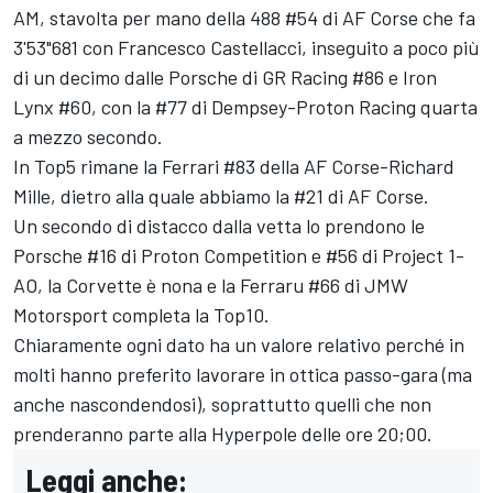
AM, stavolta per mano della 488 #54 di
AF Corse
che fa
3'53"681 con
Francesco Castellacci
, inseguito a poco più
di un decimo dalle Porsche di GR Racing #86 e Iron
Lynx #60, con la #77 di Dempsey-Proton Racing quarta
a mezzo secondo.
In Top5 rimane la Ferrari #83 della AF Corse-Richard
Mille, dietro alla quale abbiamo la #21 di AF Corse.
Un secondo di distacco dalla vetta lo prendono le
Porsche #16 di
Proton Competition
e #56 di Project 1-
AO, la Corvette è nona e la Ferraru #66 di
JMW
Motorsport
completa la Top10.
Chiaramente ogni dato ha un valore relativo perché in
molti hanno preferito lavorare in ottica passo-gara (ma
anche nascondendosi), soprattutto quelli che non
prenderanno parte alla Hyperpole delle ore 20;00.
Leggi anche: