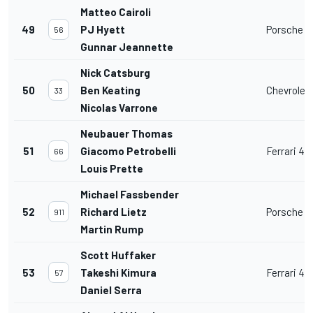
Matteo Cairoli
49
PJ Hyett
Porsche 91
56
Gunnar Jeannette
Nick Catsburg
50
Ben Keating
Chevrolet
33
Nicolas Varrone
Neubauer Thomas
51
Giacomo Petrobelli
Ferrari 4
66
Louis Prette
Michael Fassbender
52
Richard Lietz
Porsche 91
911
Martin Rump
Scott Huffaker
53
Takeshi Kimura
Ferrari 4
57
Daniel Serra