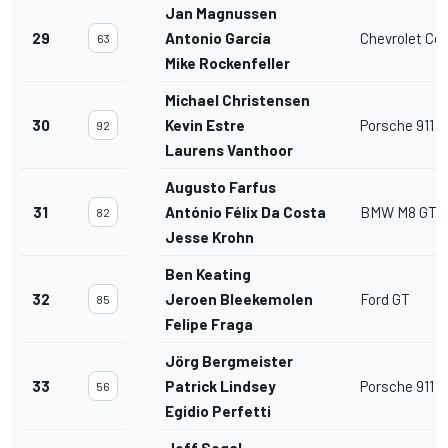
Jan Magnussen
29
Antonio García
Chevrolet Co
63
Mike Rockenfeller
Michael Christensen
30
Kevin Estre
Porsche 911 
92
Laurens Vanthoor
Augusto Farfus
31
António Félix Da Costa
BMW M8 GTE
82
Jesse Krohn
Ben Keating
32
Jeroen Bleekemolen
Ford GT
85
Felipe Fraga
Jörg Bergmeister
33
Patrick Lindsey
Porsche 911 
56
Egidio Perfetti