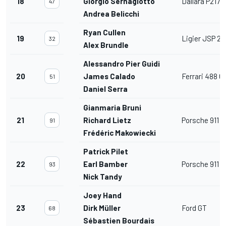
18
Giorgio Sernagiotto
Dallara P217
47
Andrea Belicchi
Ryan Cullen
19
Ligier JSP 21
32
Alex Brundle
Alessandro Pier Guidi
20
James Calado
Ferrari 488 
51
Daniel Serra
Gianmaria Bruni
21
Richard Lietz
Porsche 911 
91
Frédéric Makowiecki
Patrick Pilet
22
Earl Bamber
Porsche 911 
93
Nick Tandy
Joey Hand
23
Dirk Müller
Ford GT
68
Sébastien Bourdais