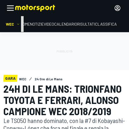
WEC
HOME
NOTIZIE
VIDEO
CALENDARIO
RISULTATI
CLASSIFICA
GARA
WEC
24 Ore di Le Mans
24H DI LE MANS: TRIONFANO
TOYOTA E FERRARI, ALONSO
CAMPIONE WEC 2018/2019
Le TS050 hanno dominato, con la #7 di Kobayashi-
Conway-López che fora nel finale e regala la