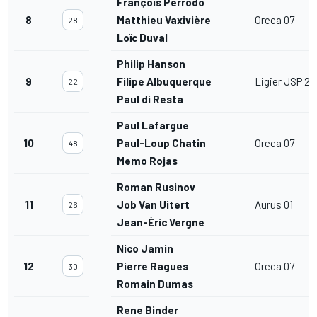
François Perrodo
8
Matthieu Vaxivière
Oreca 07
28
Loïc Duval
Philip Hanson
9
Filipe Albuquerque
Ligier JSP 21
22
Paul di Resta
Paul Lafargue
10
Paul-Loup Chatin
Oreca 07
48
Memo Rojas
Roman Rusinov
11
Job Van Uitert
Aurus 01
26
Jean-Éric Vergne
Nico Jamin
12
Pierre Ragues
Oreca 07
30
Romain Dumas
Rene Binder