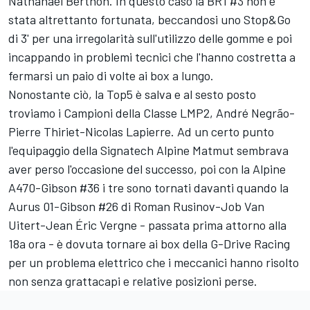
Nathanaël Berthon. In questo caso la BR1 #3 non è
stata altrettanto fortunata, beccandosi uno Stop&Go
di 3' per una irregolarità sull'utilizzo delle gomme e poi
incappando in problemi tecnici che l'hanno costretta a
fermarsi un paio di volte ai box a lungo.
Nonostante ciò, la Top5 è salva e al sesto posto
troviamo i Campioni della Classe LMP2, André Negrão-
Pierre Thiriet-Nicolas Lapierre. Ad un certo punto
l'equipaggio della Signatech Alpine Matmut sembrava
aver perso l'occasione del successo, poi con la Alpine
A470-Gibson #36 i tre sono tornati davanti quando la
Aurus 01-Gibson #26 di Roman Rusinov-Job Van
Uitert-Jean Éric Vergne - passata prima attorno alla
18a ora - è dovuta tornare ai box della G-Drive Racing
per un problema elettrico che i meccanici hanno risolto
non senza grattacapi e relative posizioni perse.