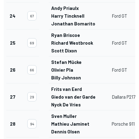
Andy Priaulx
24
Harry Tincknell
Ford GT
67
Jonathan Bomarito
Ryan Briscoe
25
Richard Westbrook
Ford GT
69
Scott Dixon
Stefan Mücke
26
Olivier Pla
Ford GT
66
Billy Johnson
Frits van Eerd
27
Giedo van der Garde
Dallara P217
29
Nyck De Vries
Sven Muller
28
Mathieu Jaminet
Porsche 911 
94
Dennis Olsen