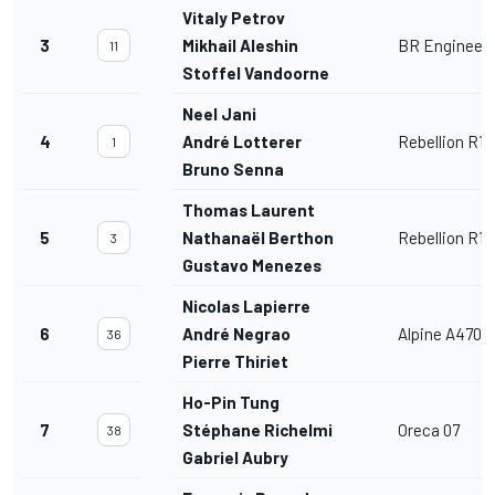
Vitaly Petrov
3
Mikhail Aleshin
BR Engineeri
11
Stoffel Vandoorne
Neel Jani
4
André Lotterer
Rebellion R13
1
Bruno Senna
Thomas Laurent
5
Nathanaël Berthon
Rebellion R13
3
Gustavo Menezes
Nicolas Lapierre
6
André Negrao
Alpine A470
36
Pierre Thiriet
Ho-Pin Tung
7
Stéphane Richelmi
Oreca 07
38
Gabriel Aubry