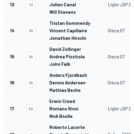
13
Julien Canal
Ligier JSP 21
23
Will Stevens
Tristan Gommendy
14
Vincent Capillaire
Oreca 07
39
Jonathan Hirschi
David Zollinger
15
Andrea Pizzitola
Oreca 07
25
John Falb
Anders Fjordbach
16
Dennis Andersen
Oreca 07
20
Mathias Beche
Erwin Creed
17
Romano Ricci
Ligier JSP 21
50
Nick Boulle
Roberto Lacorte