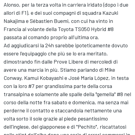
Alonso, per la terza volta in carriera iridato (dopo i due
allori di F1), e dei suoi compagni di squadra Kazuki
Nakajima e Sébastien Buemi, con cui ha vinto in
Francia al volante della Toyota TS050 Hybrid #8
passata al comando proprio all'ultima ora.
Ad aggiudicarsi la 24h sarebbe ipoteticamente dovuto
essere l'equipaggio che più se lo era meritato,
dimostrando fin dalle Prove Libere di mercoledì di
avere una marcia in più. Stiamo parlando di Mike
Conway, Kamui Kobayashi e José María López, in testa
con la loro #7 per grandissima parte della corsa
transalpina e solamente alle spalle della "gemella" #8 nel
corso della notte fra sabato e domenica, ma senza mai
perderne il contatto e staccandola nettamente una
volta sorto il sole grazie al piede pesantissimo
dell'inglese, del giapponese e di "Pechito", riscattatosi
nello stint dell'alba dopo una serie di errori commessi in