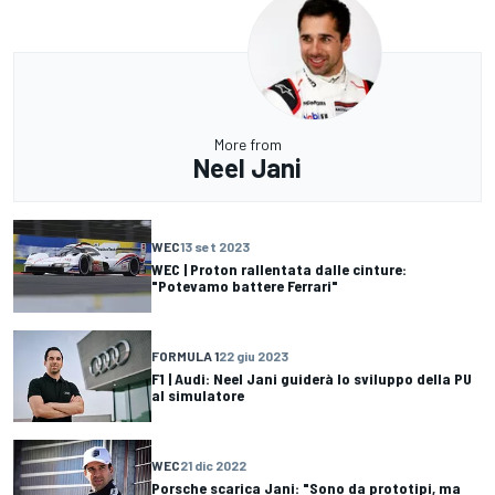
More from
Neel Jani
WEC
13 set 2023
WEC | Proton rallentata dalle cinture:
"Potevamo battere Ferrari"
FORMULA 1
22 giu 2023
F1 | Audi: Neel Jani guiderà lo sviluppo della PU
al simulatore
WEC
21 dic 2022
Porsche scarica Jani: "Sono da prototipi, ma