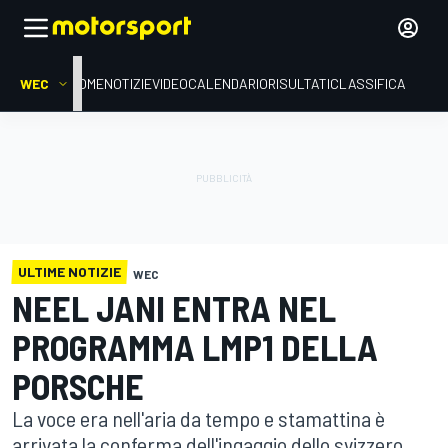
WEC
HOME
NOTIZIE
VIDEO
CALENDARIO
RISULTATI
CLASSIFICA
ULTIME NOTIZIE
WEC
NEEL JANI ENTRA NEL
PROGRAMMA LMP1 DELLA
PORSCHE
La voce era nell'aria da tempo e stamattina è
arrivata la conferma dell'ingaggio dello svizzero