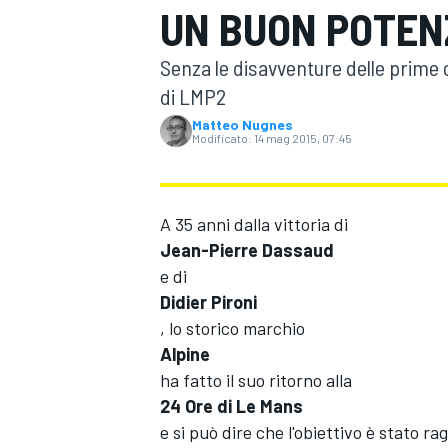
UN BUON POTEN
MOTOGP
WEC
Senza le disavventure delle prime o
di LMP2
Matteo Nugnes
Modificato:
14 mag 2015, 07:45
A 35 anni dalla vittoria di
Jean-Pierre Dassaud
WRC
e di
Didier Pironi
, lo storico marchio
Alpine
ha fatto il suo ritorno alla
24 Ore di Le Mans
e si può dire che l'obiettivo è stato r