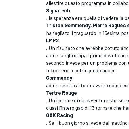
allestire questo programma in collabo
Signatech
, la speranza era quella di vedere la 
Tristan Gommendy, Pierre Ragues e
ha tagliato il traguardo in 15esima pos
LMP2
. Un risultato che avrebbe potuto anc
a due lunghi stop, il primo dovuto ad 
secondo invece per un problema con u
retrotreno, costringendo anche
Gommendy
ad un rientro ai box davvero complesso
Tertre Rouge
. Un insieme di disavventure che sono 
quasi l'intero gap di 13 tornate che ha
OAK Racing
MONOPOSTO
. Se il buon giorno si vede dal mattino