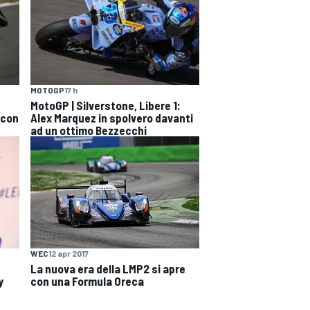
MOTOGP
17 h
MotoGP | Silverstone, Libere 1:
 con
Alex Marquez in spolvero davanti
ad un ottimo Bezzecchi
WEC
12 apr 2017
La nuova era della LMP2 si apre
y
con una Formula Oreca