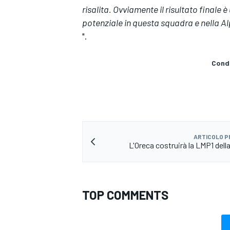
risalita. Ovviamente il risultato finale
potenziale in questa squadra e nella A
".
Condi
ARTICOLO 
L'Oreca costruirà la LMP1 dell
TOP COMMENTS
MONOMARCA