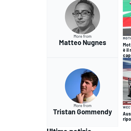
More from
MOT
Matteo Nugnes
Mot
è il
cap
More from
WEC
Tristan Gommendy
Aus
ripo