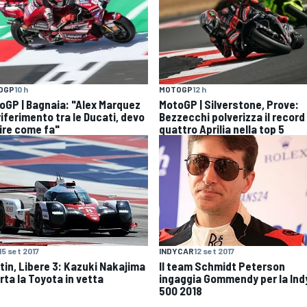
OGP
10 h
MOTOGP
12 h
oGP | Bagnaia: "Alex Marquez
MotoGP | Silverstone, Prove:
 riferimento tra le Ducati, devo
Bezzecchi polverizza il record
ire come fa"
quattro Aprilia nella top 5
15 set 2017
INDYCAR
12 set 2017
tin, Libere 3: Kazuki Nakajima
Il team Schmidt Peterson
rta la Toyota in vetta
ingaggia Gommendy per la Ind
500 2018