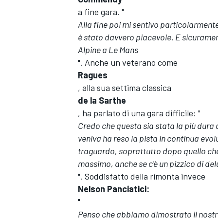
a fine gara. "
Alla fine poi mi sentivo particolarmente 
è stato davvero piacevole. E sicuramente
Alpine a Le Mans
". Anche un veterano come
Ragues
, alla sua settima classica
de la Sarthe
, ha parlato di una gara difficile: "
Credo che questa sia stata la più dura
veniva ha reso la pista in continua evolu
traguardo, soprattutto dopo quello che
massimo, anche se c'è un pizzico di d
ENDURANCE/GT
". Soddisfatto della rimonta invece
Nelson Panciatici:
"
Penso che abbiamo dimostrato il nostro