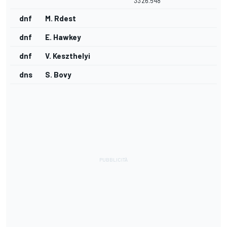
33'26.548
dnf
M. Rdest
dnf
E. Hawkey
dnf
V. Keszthelyi
dns
S. Bovy