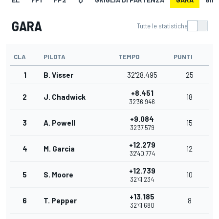
GARA
Tutte le statistiche
CLA
PILOTA
TEMPO
PUNTI
1
B. Visser
32'28.495
25
+8.451
2
J. Chadwick
18
32'36.946
+9.084
3
A. Powell
15
32'37.579
+12.279
4
M. Garcia
12
32'40.774
+12.739
5
S. Moore
10
32'41.234
+13.185
6
T. Pepper
8
32'41.680