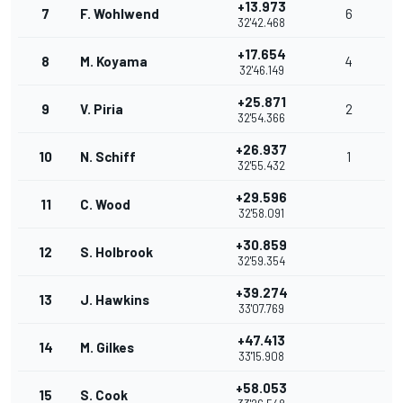
+13.973
7
F. Wohlwend
6
32'42.468
+17.654
8
M. Koyama
4
32'46.149
+25.871
9
V. Piria
2
32'54.366
+26.937
10
N. Schiff
1
32'55.432
+29.596
11
C. Wood
32'58.091
+30.859
12
S. Holbrook
32'59.354
+39.274
13
J. Hawkins
33'07.769
+47.413
14
M. Gilkes
33'15.908
+58.053
15
S. Cook