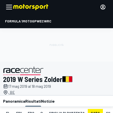
FORMULA 1
MOTOGP
WEC
WRC
2019 W Series Zolder
presentato da
17 mag 2019 al 18 mag 2019
, BE
Panoramica
Risultati
Notizie
EL
FP1
FP2
Q
GRIGLIA DI PARTENZA
GARA
GIR