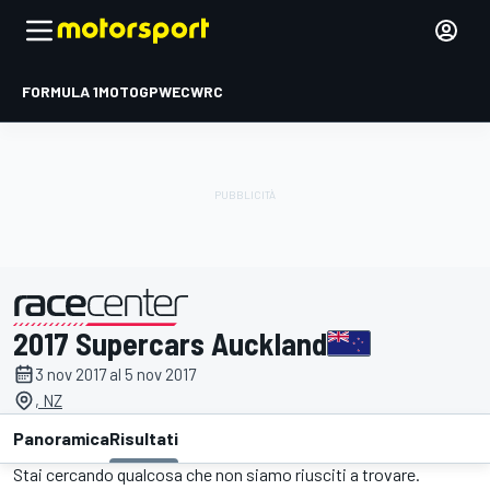
FORMULA 1
MOTOGP
WEC
WRC
2017 Supercars Auckland
presentato da
3 nov 2017 al 5 nov 2017
, NZ
Panoramica
Risultati
Stai cercando qualcosa che non siamo riusciti a trovare.