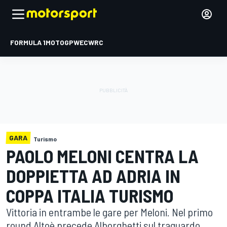
FORMULA 1
MOTOGP
WEC
WRC
GARA
Turismo
PAOLO MELONI CENTRA LA
DOPPIETTA AD ADRIA IN
COPPA ITALIA TURISMO
Vittoria in entrambe le gare per Meloni. Nel primo
round Altoè precede Alborghetti sul traguardo