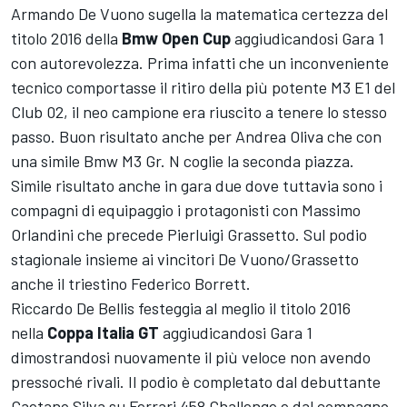
Armando De Vuono sugella la matematica certezza del
titolo 2016 della
Bmw Open Cup
aggiudicandosi Gara 1
con autorevolezza. Prima infatti che un inconveniente
tecnico comportasse il ritiro della più potente M3 E1 del
Club 02, il neo campione era riuscito a tenere lo stesso
passo. Buon risultato anche per Andrea Oliva che con
una simile Bmw M3 Gr. N coglie la seconda piazza.
Simile risultato anche in gara due dove tuttavia sono i
compagni di equipaggio i protagonisti con Massimo
Orlandini che precede Pierluigi Grassetto. Sul podio
stagionale insieme ai vincitori De Vuono/Grassetto
anche il triestino Federico Borrett.
Riccardo De Bellis festeggia al meglio il titolo 2016
nella
Coppa Italia GT
aggiudicandosi Gara 1
dimostrandosi nuovamente il più veloce non avendo
pressoché rivali. Il podio è completato dal debuttante
Gaetano Silva su Ferrari 458 Challenge e dal compagno