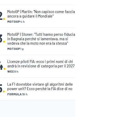
2
.
MotoGP | Martin: "Non capisco come faccia
ancora a guidare il Mondiale"
MOTOGP
4 h
3
.
MotoGP | Stoner: "Tutti hanno perso fiducia
in Bagnaia perché si lamentava, ma si
vedeva che la moto non era la stessa"
MOTOGP
1 g
4
.
Licenze piloti FIA: ecco i primi nomi di chi
andrà in revisione di categoria per il 2027
WEC
8 h
5
.
La F1 dovrebbe vietare gli algoritmi delle
power unit? Ecco perché la FIA dice di no
FORMULA 1
9 h