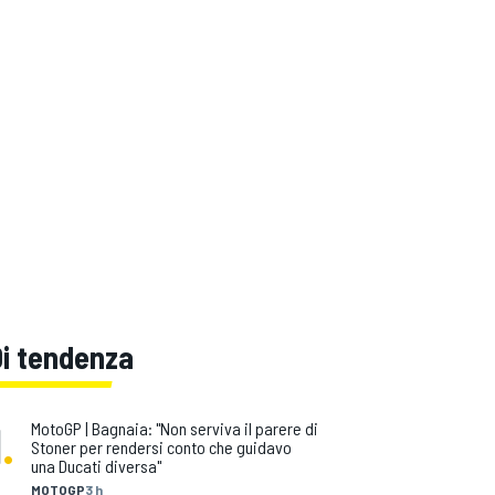
Di tendenza
1
.
MotoGP | Bagnaia: "Non serviva il parere di
Stoner per rendersi conto che guidavo
una Ducati diversa"
MOTOGP
3 h