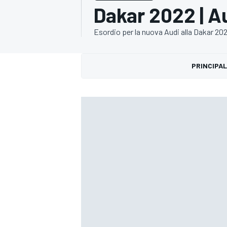
Dakar 2022 | A
MOTOGP
WEC
Esordio per la nuova Audi alla Dakar 20
PRINCIPAL
WRC