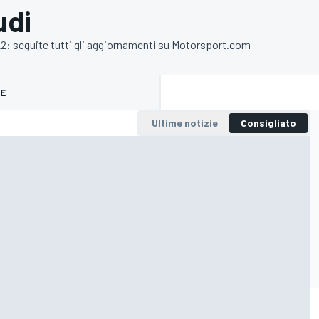
udi
22: seguite tutti gli aggiornamenti su Motorsport.com
E
Ultime notizie
Consigliato