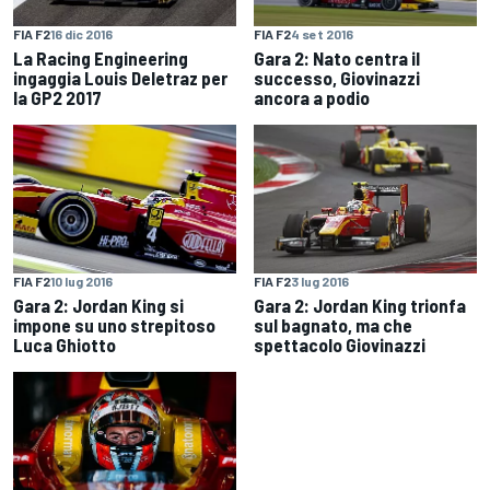
FIA F2
16 dic 2016
FIA F2
4 set 2016
La Racing Engineering
Gara 2: Nato centra il
ingaggia Louis Deletraz per
successo, Giovinazzi
la GP2 2017
ancora a podio
FIA F2
10 lug 2016
FIA F2
3 lug 2016
Gara 2: Jordan King si
Gara 2: Jordan King trionfa
impone su uno strepitoso
sul bagnato, ma che
Luca Ghiotto
spettacolo Giovinazzi