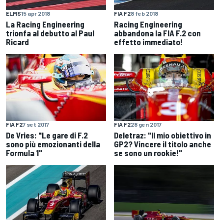
ELMS
15 apr 2018
FIA F2
8 feb 2018
La Racing Engineering
Racing Engineering
trionfa al debutto al Paul
abbandona la FIA F.2 con
Ricard
effetto immediato!
FIA F2
28 gen 2017
FIA F2
7 set 2017
Deletraz: "Il mio obiettivo in
De Vries: "Le gare di F.2
GP2? Vincere il titolo anche
sono più emozionanti della
se sono un rookie!"
Formula 1"