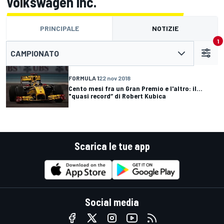
Volkswagen Inc.
PRINCIPALE
NOTIZIE
1
CAMPIONATO
FORMULA 1
22 nov 2018
Cento mesi fra un Gran Premio e l'altro: il...
"quasi record“ di Robert Kubica
Scarica le tue app
Social media