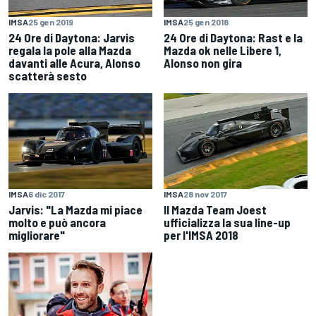
IMSA
25 gen 2019
IMSA
25 gen 2018
24 Ore di Daytona: Jarvis
24 Ore di Daytona: Rast e la
regala la pole alla Mazda
Mazda ok nelle Libere 1,
davanti alle Acura, Alonso
Alonso non gira
scatterà sesto
IMSA
6 dic 2017
IMSA
28 nov 2017
Jarvis: "La Mazda mi piace
Il Mazda Team Joest
molto e può ancora
ufficializza la sua line-up
migliorare"
per l'IMSA 2018