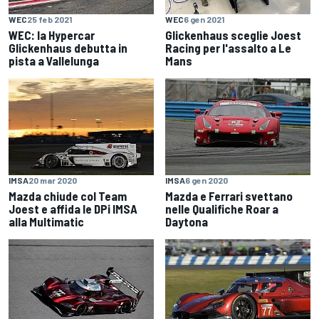
WEC
25 feb 2021
WEC
6 gen 2021
WEC: la Hypercar
Glickenhaus sceglie Joest
Glickenhaus debutta in
Racing per l'assalto a Le
pista a Vallelunga
Mans
IMSA
20 mar 2020
IMSA
6 gen 2020
Mazda chiude col Team
Mazda e Ferrari svettano
Joest e affida le DPi IMSA
nelle Qualifiche Roar a
alla Multimatic
Daytona