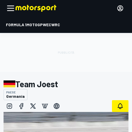
FORMULA 1
MOTOGP
WEC
WRC
Team Joest
PAESE
Germania