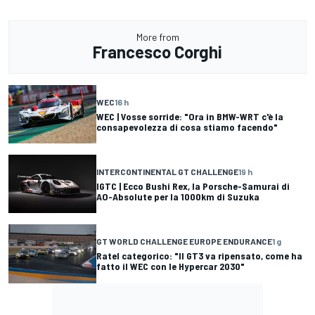
More from
Francesco Corghi
WEC
16 h
WEC | Vosse sorride: "Ora in BMW-WRT c'è la
consapevolezza di cosa stiamo facendo"
INTERCONTINENTAL GT CHALLENGE
19 h
IGTC | Ecco Bushi Rex, la Porsche-Samurai di
AO-Absolute per la 1000km di Suzuka
GT WORLD CHALLENGE EUROPE ENDURANCE
1 g
Ratel categorico: "Il GT3 va ripensato, come ha
fatto il WEC con le Hypercar 2030"