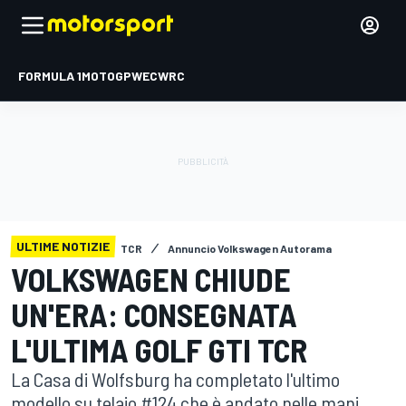
FORMULA 1
MOTOGP
WEC
WRC
ULTIME NOTIZIE
TCR
Annuncio Volkswagen Autorama
VOLKSWAGEN CHIUDE
UN'ERA: CONSEGNATA
L'ULTIMA GOLF GTI TCR
La Casa di Wolfsburg ha completato l'ultimo
modello su telaio #124 che è andato nelle mani