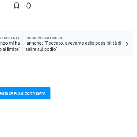
PRECEDENTE
PROSSIMO ARTICOLO
enzo mi ha
Iannone: "Peccato, avevamo delle possibilità di
 al limite"
salire sul podio"
VEDI DI PIÙ E COMMENTA