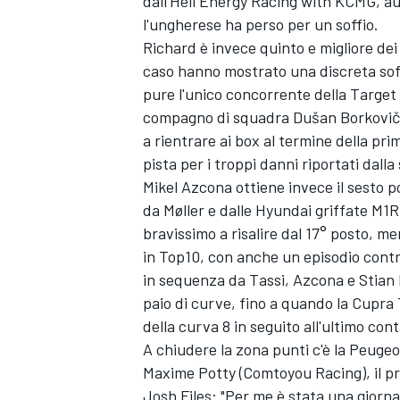
dall'Hell Energy Racing with KCMG, aut
l'ungherese ha perso per un soffio.
Richard è invece quinto e migliore dei
caso hanno mostrato una discreta sof
pure l'unico concorrente della Target
compagno di squadra Dušan Borkovič è
a rientrare ai box al termine della p
pista per i troppi danni riportati dalla
Mikel Azcona ottiene invece il sesto 
da Møller e dalle Hyundai griffate M1R
bravissimo a risalire dal 17° posto, 
in Top10, con anche un episodio cont
in sequenza da Tassi, Azcona e Stian 
paio di curve, fino a quando la Cupra
ENDURANCE/GT
della curva 8 in seguito all'ultimo cont
A chiudere la zona punti c'è la Peuge
Maxime Potty (Comtoyou Racing), il pr
Josh Files: "Per me è stata una giorna