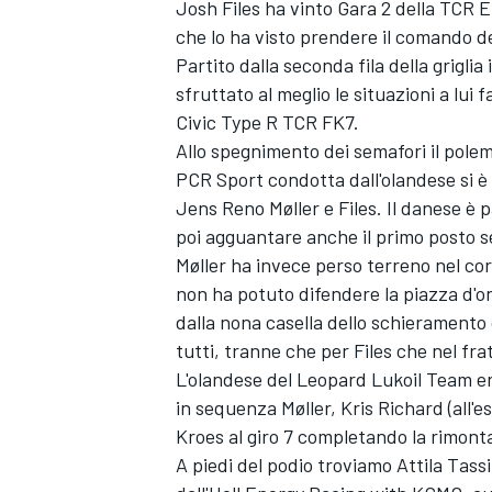
Josh Files ha vinto Gara 2 della TCR 
che lo ha visto prendere il comando d
Partito dalla seconda fila della griglia
sfruttato al meglio le situazioni a lui
Civic Type R TCR FK7.
Allo spegnimento dei semafori il pole
PCR Sport condotta dall'olandese si è
Jens Reno Møller e Files. Il danese è 
poi agguantare anche il primo posto s
Møller ha invece perso terreno nel co
non ha potuto difendere la piazza d'
dalla nona casella dello schieramento
tutti, tranne che per Files che nel f
L'olandese del Leopard Lukoil Team er
in sequenza Møller, Kris Richard (all'
Kroes al giro 7 completando la rimont
A piedi del podio troviamo Attila Tas