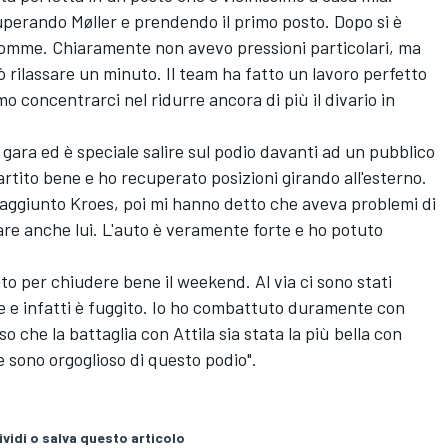
perando Møller e prendendo il primo posto. Dopo si è
e gomme. Chiaramente non avevo pressioni particolari, ma
 rilassare un minuto. Il team ha fatto un lavoro perfetto
mo concentrarci nel ridurre ancora di più il divario in
gara ed è speciale salire sul podio davanti ad un pubblico
artito bene e ho recuperato posizioni girando all'esterno.
 raggiunto Kroes, poi mi hanno detto che aveva problemi di
are anche lui. L'auto è veramente forte e ho potuto
to per chiudere bene il weekend. Al via ci sono stati
ce e infatti è fuggito. Io ho combattuto duramente con
 che la battaglia con Attila sia stata la più bella con
 e sono orgoglioso di questo podio".
vidi o salva questo articolo