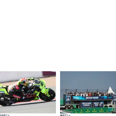
OGP
7 h
WEC
1 g