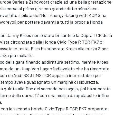
Europe Series a Zandvoort grazie ad una bella prestazione
ella corsa al primo giro con grande determinazione.
 invertita, il pilota dell'Hell Energy Racing with KCMG ha
 favorevoli per portare davanti a tutti la propria Honda
man Danny Kroes non è stato brillante e la Cupra TCR della
 vista circondata dalle Honda Civic Type R TCR FK7 di
passato in testa, Files ha superato Kroes alla curva 3 per
enza più mollarlo.
rso della gara finendo addirittura settimo, mentre Kroes
onore da un Jaap Van Lagen indiavolato che ha rimontato
 con un'Audi RS 3 LMS TCR apparsa inarrestabile per
rattempo aveva guadagnato un margine di sicurezza.
a quinto alla fine del secondo passaggio, poi ha superato
esterno della curva 12 con una mossa da applausi) e infine
a.
si con la seconda Honda Civic Type R TCR FK7 preparata