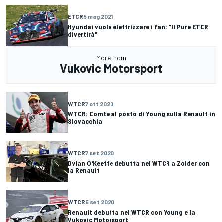
ETCR
5 mag 2021
Hyundai vuole elettrizzare i fan: "Il Pure ETCR
divertirà"
More from
Vukovic Motorsport
WTCR
7 ott 2020
WTCR: Comte al posto di Young sulla Renault in
Slovacchia
WTCR
7 set 2020
Dylan O'Keeffe debutta nel WTCR a Zolder con
la Renault
WTCR
5 set 2020
Renault debutta nel WTCR con Young e la
Vukovic Motorsport