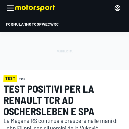
FORMULA 1
MOTOGP
WEC
WRC
TEST
TCR
TEST POSITIVI PER LA
RENAULT TCR AD
OSCHERSLEBEN E SPA
La Mégane RS continua a crescere nelle mani di
John Filippi, con gli uomini della Vuković