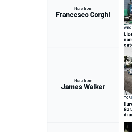
More from
Francesco Corghi
WEC
Lice
nomi
cat
More from
James Walker
TCR
Hur
Gar
di u
RALLY