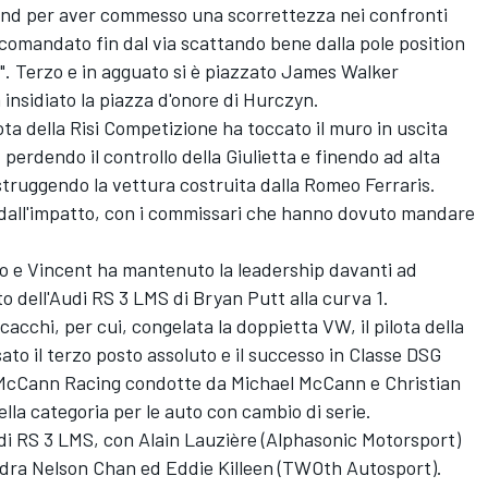
und per aver commesso una scorrettezza nei confronti
 comandato fin dal via scattando bene dalla pole position
a". Terzo e in agguato si è piazzato James Walker
 insidiato la piazza d'onore di Hurczyn.
pilota della Risi Competizione ha toccato il muro in uscita
 perdendo il controllo della Giulietta e finendo ad alta
struggendo la vettura costruita dalla Romeo Ferraris.
) dall'impatto, con i commissari che hanno dovuto mandare
ro e Vincent ha mantenuto la leadership davanti ad
to dell'Audi RS 3 LMS di Bryan Putt alla curva 1.
cacchi, per cui, congelata la doppietta VW, il pilota della
o il terzo posto assoluto e il successo in Classe DSG
 McCann Racing condotte da Michael McCann e Christian
ella categoria per le auto con cambio di serie.
udi RS 3 LMS, con Alain Lauzière (Alphasonic Motorsport)
dra Nelson Chan ed Eddie Killeen (TWOth Autosport).