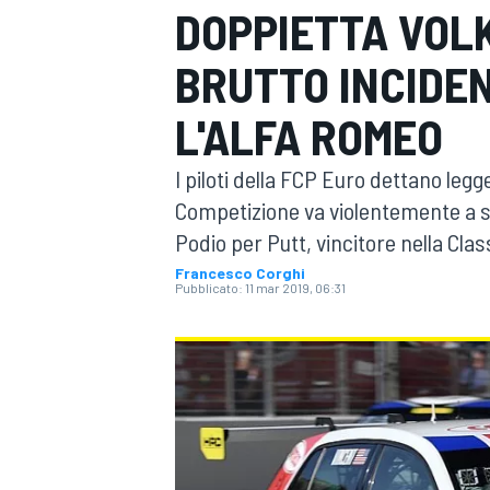
DOPPIETTA VOLK
MOTOGP
WEC
BRUTTO INCIDE
L'ALFA ROMEO
I piloti della FCP Euro dettano legge
Competizione va violentemente a sb
Podio per Putt, vincitore nella Cl
Francesco Corghi
WRC
Pubblicato:
11 mar 2019, 06:31