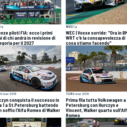
1 g
WEC
1 g
nze piloti FIA: ecco i primi
WEC | Vosse sorride: "Ora in 
 di chi andrà in revisione di
WRT c'è la consapevolezza di
egoria per il 2027
cosa stiamo facendo"
10 mar 2019
TCR
9 mar 2019
czyn conquista il successo in
Prima fila tutta Volkswagen a 
a 1 a St.Petersburg battendo
Petersburg con Hurczyn e
n soffio l'Alfa Romeo di Walker
Vincent, Walker quarto sull'Al
Romeo