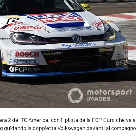
ra 2 del TC America, con il pilota della FCP Euro che va a
urg guidando la doppietta Volkswagen davanti al compagno