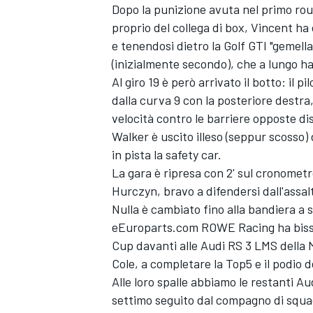
Dopo la punizione avuta nel primo ro
proprio del collega di box, Vincent ha
e tenendosi dietro la Golf GTI "gemell
(inizialmente secondo), che a lungo ha
Al giro 19 è però arrivato il botto: il 
dalla curva 9 con la posteriore destra,
velocità contro le barriere opposte di
Walker è uscito illeso (seppur scosso
in pista la safety car.
La gara è ripresa con 2' sul cronomet
Hurczyn, bravo a difendersi dall'assal
Nulla è cambiato fino alla bandiera a s
eEuroparts.com ROWE Racing ha bissat
Cup davanti alle Audi RS 3 LMS della
Cole, a completare la Top5 e il podio d
Alle loro spalle abbiamo le restanti A
settimo seguito dal compagno di squa