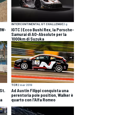
INTERCONTINENTAL GT CHALLENGE
2 g
BMW-
IGTC | Ecco Bushi Rex, la Porsche-
Samurai di AO-Absolute per la
1000km di Suzuka
TCR
2 mar 2019
St.
Ad Austin Filippi conquista una
perentoria pole position, Walker è
fa
quarto con l'Alfa Romeo