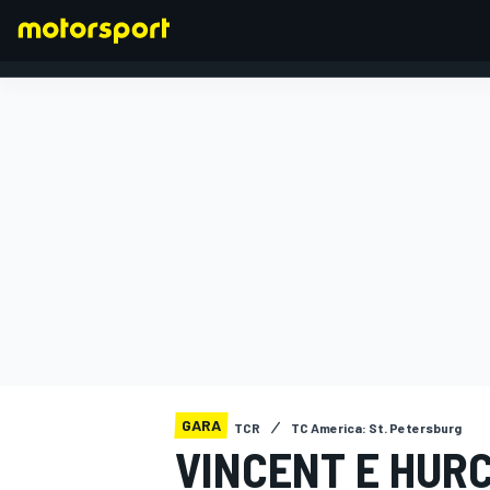
FORMULA 1
GARA
TCR
TC America: St. Petersburg
VINCENT E HUR