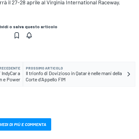
rà il 27-28 aprile al Virginia International Raceway.
vidi o salva questo articolo
PRECEDENTE
PROSSIMO ARTICOLO
 IndyCar a
Il trionfo di Dovizioso in Qatar è nelle mani della
on e Power
Corte d'Appello FIM
VEDI DI PIÙ E COMMENTA