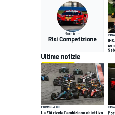
More from
IMSA
Risi Competizione
IMS
cent
Seb
Ultime notizie
FORMULA 1
1 h
IMSA
La FIA rivela l'ambizioso obiettivo
Por