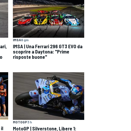
IMSA
6 gm
ari,
IMSA | Una Ferrari 296 GT3 EVO da
scoprire a Daytona: "Prime
o
risposte buone"
MOTOGP
3 h
il
MotoGP | Silverstone, Libere 1: