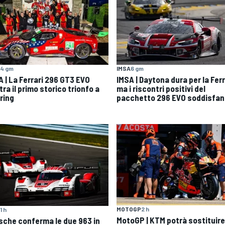
4 gm
IMSA
6 gm
A | La Ferrari 296 GT3 EVO
IMSA | Daytona dura per la Ferr
ra il primo storico trionfo a
ma i riscontri positivi del
ring
pacchetto 296 EVO soddisfan
MOTOGP
2 h
1 h
MotoGP | KTM potrà sostituire 
sche conferma le due 963 in