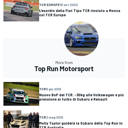
TCR EUROPE
16 set 2020
L'esordio della Fiat Tipo TCR rinviato a Monza
col TCR Europe
More from
Top Run Motorsport
TCR
6 giu 2019
Nuovo BoP del TCR: -30kg alle Volkswagen e più
pressione ai turbo di Subaru e Renault
TCR
2 mag 2019
Molly Taylor guiderà la Subaru della Top Run in
TCR Australia