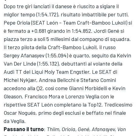
Dopo tre giri lanciati il danese è riuscito a siglare il
miglior tempo (1:54.172), risultato imbattibile per tutti.
Pepe Oriola (SEAT León - Team Craft-Bamboo Lukoil) si
è fermato a +0.681 girando in 1:54.852. Jordi Gené si
piazza terzo a soli 5 millesimi dal compagno di squadra.
Il terzo pilota della Craft-Bamboo Lukoil, il russo
Sergey Afanasyev (1:55.094) è quarto, seguito da Kelvin
Van Der Linde (1:55.132), debuttanti al volante della
Audi TT del Liqui Moly Team Engstler. Le SEAT di
Michel Nykjær, Andrea Belicchi e Stefano Comini
accedono alla Q2, così come Gianni Morbidelli e Kevin
Gleason. Francisco Mora e Lorenzo Veglia con le
rispettive SEAT León completano la Top12. Tredicesimo
Oscar Nogués, primo degli esclusi e beffato nel finale
da Veglia.
Passano il turno
:
Thiim, Oriola, Gené, Afanasyev, Van