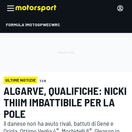
FORMULA 1
MOTOGP
WEC
WRC
ULTIME NOTIZIE
TCR
ALGARVE, QUALIFICHE: NICKI
THIIM IMBATTIBILE PER LA
POLE
Il danese non ha avuto rivali, battuti di Gené e
Oriola. Ottimo Veglia 4°, Morbidelli 6°, Gleason in