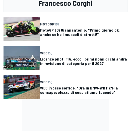
Francesco Corghi
MOTOGP
18 h
MotoGP | Di Giannantonio: "Primo giorno ok,
anche se ho i muscoli distrutti!"
WEC
2 g
Licenze piloti FIA: ecco i primi nomi di chi andrà
in revisione di categoria per il 2027
WEC
2 g
WEC | Vosse sorride: "Ora in BMW-WRT c'è la
consapevolezza di cosa stiamo facendo"