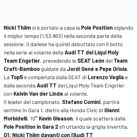
Nicki Thiim
si è portato a casa la
Pole Position
siglando
il miglior tempo (1:53.863) nella seconda parte della
sessione. Il danese ha quindi debuttato con il botto
nella serie al volante della
Audi TT del Liqui Moly
Team Engstler
, precedendo le
SEAT León
del
Team
Craft-Bamboo
guidate da
Jordi Gené e Pepe Oriola
.
La
Top5
è completata dalla SEAT di
Lorenzo Veglia
e
dalla seconda
Audi TT
del Liqui Moly Team Engstler
con
Kelvin Van der Linde
al volante.
Il leader del campionato,
Stefano Comini
, partirà
settimo in Gara 1, dietro alla Honda Civic di
Gianni
Morbidelli
. 10°
Kevin Gleason
, il quale scatterà dalla
Pole Position in Gara 2
sfruttando la griglia invertita.
Q1: Nicki Thiim davanti con l'Audi TT