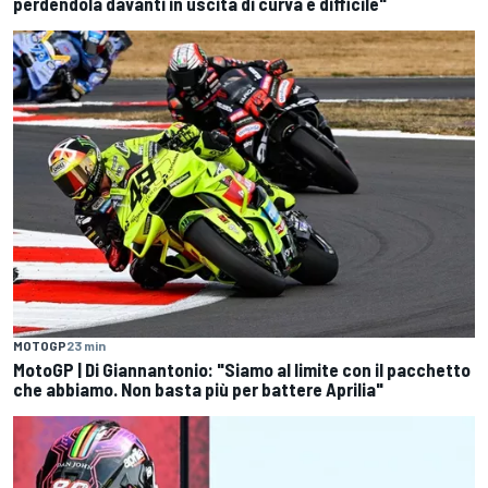
perdendola davanti in uscita di curva è difficile"
MOTOGP
23 min
MotoGP | Di Giannantonio: "Siamo al limite con il pacchetto
che abbiamo. Non basta più per battere Aprilia"