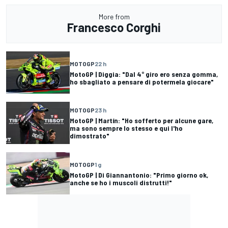
More from
Francesco Corghi
MOTOGP
22 h
MotoGP | Diggia: "Dal 4° giro ero senza gomma,
ho sbagliato a pensare di potermela giocare"
MOTOGP
23 h
MotoGP | Martín: "Ho sofferto per alcune gare,
ma sono sempre lo stesso e qui l'ho
dimostrato"
MOTOGP
1 g
MotoGP | Di Giannantonio: "Primo giorno ok,
anche se ho i muscoli distrutti!"