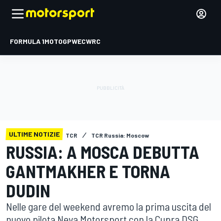
FORMULA 1
MOTOGP
WEC
WRC
ULTIME NOTIZIE
TCR
TCR Russia: Moscow
RUSSIA: A MOSCA DEBUTTA
GANTMAKHER E TORNA
DUDIN
Nelle gare del weekend avremo la prima uscita del
nuovo pilota Neva Motorsport con la Cupra DSG,