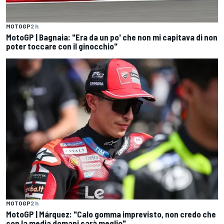
MOTOGP
2 h
MotoGP | Bagnaia: "Era da un po' che non mi capitava di non
poter toccare con il ginocchio"
MOTOGP
2 h
MotoGP | Márquez: "Calo gomma imprevisto, non credo che
con la media domani sarà meglio"