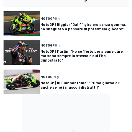
MOTOGP
8 h
MotoGP | Diggia: "Dal 4° giro ero senza gomma,
ho sbagliato a pensare di potermela giocare"
MOTOGP
8 h
MotoGP | Martín: "Ho sofferto per alcune gare,
ma sono sempre lo stesso e qui l'ho
dimostrato"
MOTOGP
1 g
MotoGP | Di Giannantonio: "Primo giorno ok,
anche se ho i muscoli distrutti!"