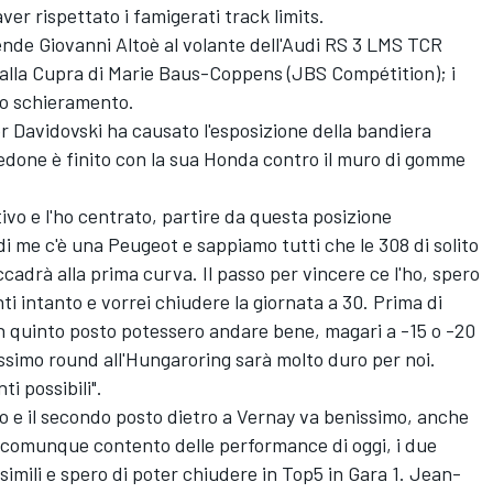
ver rispettato i famigerati track limits.
rende Giovanni Altoè al volante dell'Audi RS 3 LMS TCR
dalla Cupra di Marie Baus-Coppens (JBS Compétition); i
lo schieramento.
r Davidovski ha causato l'esposizione della bandiera
edone è finito con la sua Honda contro il muro di gomme
tivo e l'ho centrato, partire da questa posizione
di me c'è una Peugeot e sappiamo tutti che le 308 di solito
adrà alla prima curva. Il passo per vincere ce l'ho, spero
ti intanto e vorrei chiudere la giornata a 30. Prima di
n quinto posto potessero andare bene, magari a -15 o -20
rossimo round all'Hungaroring sarà molto duro per noi.
i possibili".
to e il secondo posto dietro a Vernay va benissimo, anche
 comunque contento delle performance di oggi, i due
simili e spero di poter chiudere in Top5 in Gara 1. Jean-