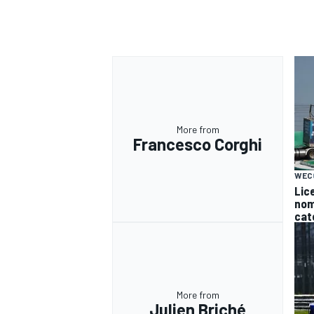
More from
Francesco Corghi
WEC
Lice
nomi
cat
More from
Julien Briché