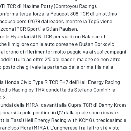
GTI TCR di Maxime Potty (Comtoyou Racing).
conferma terza forza la Peugeot 308 TCR di un ottimo
accusa però 0"679 dal leader, mentre la Top5 viene
Azcona (PCR Sport) e Stian Paulsen.
re le Hyundai i30 N TCR per via di un Balance of
he il migliore con le auto coreane è Dušan Borković
al crono di riferimento; molto peggio va ai suoi compagni
addirittura ad oltre 2"5 dal leader, ma che se non altro
posto che gli vale la partenza dalla prima fila nella
la Honda Civic Type R TCR FK7 dell'Hell Energy Racing
utodis Racing by THX condotta da Stefano Comini; la
d 2.
yundai della M1RA, davanti alla Cupra TCR di Danny Kroes
iocarsi la pole position in Q2 dalla quale sono rimaste
ttila Tassi (Hell Energy Racing with KCMG), tredicesimo e
rancisco Mora (M1RA). L'ungherese fra l'altro si è visto