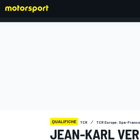
FORMULA 1
QUALIFICHE
TCR
TCR Europe: Spa-Franc
JEAN-KARL VERN