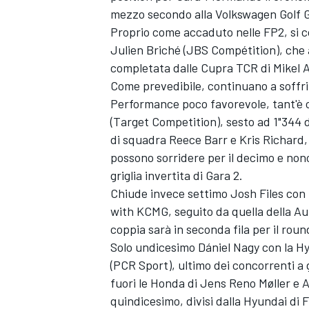
mezzo secondo alla Volkswagen Golf 
Proprio come accaduto nelle FP2, si 
Julien Briché (JBS Compétition), che 
completata dalle Cupra TCR di Mikel 
Come prevedibile, continuano a soffri
Performance poco favorevole, tant'è c
(Target Competition), sesto ad 1"344 d
di squadra Reece Barr e Kris Richard, 
possono sorridere per il decimo e nono 
griglia invertita di Gara 2.
Chiude invece settimo Josh Files con 
with KCMG, seguito da quella della A
coppia sarà in seconda fila per il roun
Solo undicesimo Dániel Nagy con la H
(PCR Sport), ultimo dei concorrenti a g
fuori le Honda di Jens Reno Møller e A
quindicesimo, divisi dalla Hyundai di F