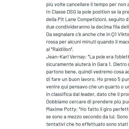
più volte cancellare il tempo per non a
In Classe DSG la pole position se la p
della Pit Lane Competizioni, seguito 
due condivideranno la decima fila del
Da segnalare c'è anche che in Q1 Vikto
rossa per alcuni minuti quando il mac
al "Raidillon".
Jean-Karl Vernay: "La pole era l'obiet
sicuramente aiuterà in Gara 1. Dietro 
partono bene, quindi vedremo cosa acc
di fare un buon lavoro. Ho preso 5 pun
venire qui pensavo che un quarto o u
in classifica dal leader, dato che il p
Dobbiamo cercare di prendere più punt
ENDURANCE/GT
Maxime Potty: "Ho fatto il giro perfet
se sono a mezzo secondo da lui. Sono
tentativi che ho effettuato sono stati 