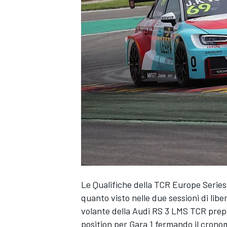
Le Qualifiche della TCR Europe Serie
quanto visto nelle due sessioni di lib
volante della Audi RS 3 LMS TCR prepa
MONOPOSTO
position per Gara 1 fermando il cronome