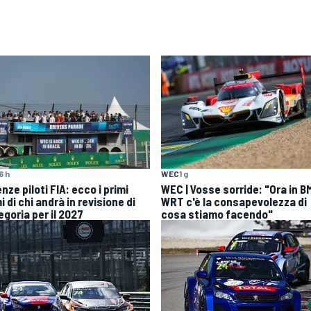
6 h
WEC
1 g
nze piloti FIA: ecco i primi
WEC | Vosse sorride: "Ora in 
 di chi andrà in revisione di
WRT c'è la consapevolezza di
egoria per il 2027
cosa stiamo facendo"