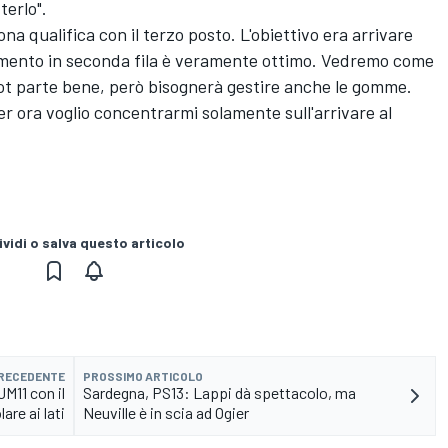
terlo".
na qualifica con il terzo posto. L'obiettivo era arrivare
azzamento in seconda fila è veramente ottimo. Vedremo come
ot parte bene, però bisognerà gestire anche le gomme.
r ora voglio concentrarmi solamente sull'arrivare al
vidi o salva questo articolo
PRECEDENTE
PROSSIMO ARTICOLO
JM11 con il
Sardegna, PS13: Lappi dà spettacolo, ma
are ai lati
Neuville è in scia ad Ogier