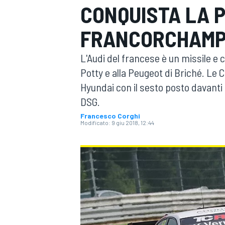
CONQUISTA LA P
MOTOGP
WEC
FRANCORCHAM
L'Audi del francese è un missile e c
Potty e alla Peugeot di Briché. Le 
Hyundai con il sesto posto davanti a
DSG.
Francesco Corghi
Modificato:
9 giu 2018, 12:44
WRC