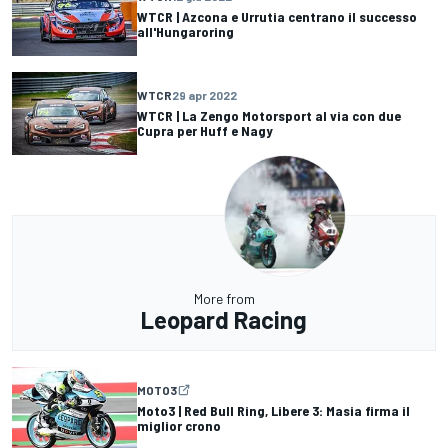
WTCR | Azcona e Urrutia centrano il successo
all'Hungaroring
WTCR
29 apr 2022
WTCR | La Zengo Motorsport al via con due
Cupra per Huff e Nagy
More from
Leopard Racing
MOTO3
Moto3 | Red Bull Ring, Libere 3: Masia firma il
miglior crono