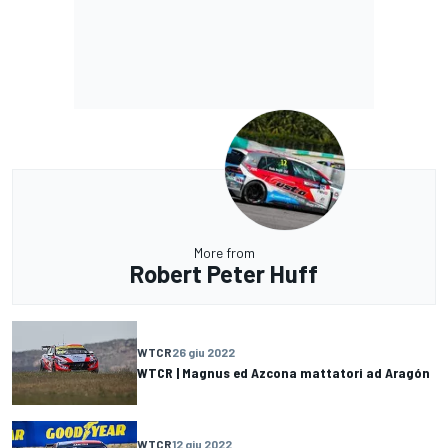
More from
Robert Peter Huff
WTCR
26 giu 2022
WTCR | Magnus ed Azcona mattatori ad Aragón
WTCR
12 giu 2022