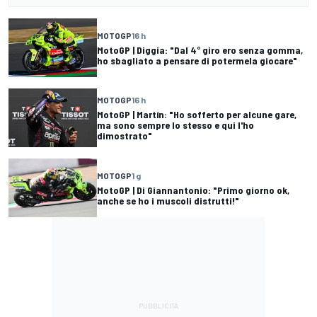
MOTOGP
16 h
MotoGP | Diggia: "Dal 4° giro ero senza gomma,
ho sbagliato a pensare di potermela giocare"
MOTOGP
16 h
MotoGP | Martín: "Ho sofferto per alcune gare,
ma sono sempre lo stesso e qui l'ho
dimostrato"
MOTOGP
1 g
MotoGP | Di Giannantonio: "Primo giorno ok,
anche se ho i muscoli distrutti!"