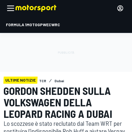
FORMULA 1
MOTOGP
WEC
WRC
ULTIME NOTIZIE
TCR
Dubai
GORDON SHEDDEN SULLA
VOLKSWAGEN DELLA
LEOPARD RACING A DUBAI
Lo scozzese è stato reclutato dal Team WRT per
sostituire l'indisponibile Rob Huff e aiutare Vernay