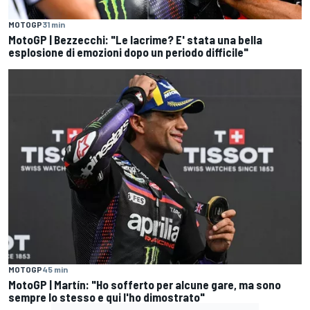
MOTOGP
31 min
MotoGP | Bezzecchi: "Le lacrime? E' stata una bella
esplosione di emozioni dopo un periodo difficile"
MOTOGP
45 min
MotoGP | Martín: "Ho sofferto per alcune gare, ma sono
sempre lo stesso e qui l'ho dimostrato"