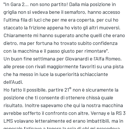
"In Gara 2... non sono partito! Dalla mia posizione in
griglia non si vedeva bene il semaforo, hanno accesso
l'ultima fila di luci che per me era coperta, per cui ho
staccato la frizione appena ho visto gli altri muoversi.
Chiaramente mi hanno superato anche quelli che erano
dietro, ma per fortuna ho trovato subito confidenza
con la macchina e il passo giusto per rimontare".
Un buon fine settimana per Giovanardi e l'Alfa Romeo,
alle prese con rivali maggiormente favoriti su una pista
che ha messo in luce la superiorità schiacciante
dell'Audi.
Ho fatto il possibile, partire 21° non è sicuramente la
posizione che ti consente di ottenere chissà quale
risultato. Inoltre sapevamo che qui la nostra macchina
avrebbe sofferto il confronto con altre, Vernay e la RS 3
LMS volavano letteralmente ed erano imbattibili, ma in
generale faticavo a tenere la scia di chi mi precedeva,