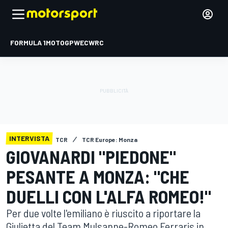
FORMULA 1
MOTOGP
WEC
WRC
INTERVISTA
TCR
TCR Europe: Monza
GIOVANARDI "PIEDONE"
PESANTE A MONZA: "CHE
DUELLI CON L'ALFA ROMEO!"
Per due volte l'emiliano è riuscito a riportare la
Giulietta del Team Mulsanne-Romeo Ferraris in