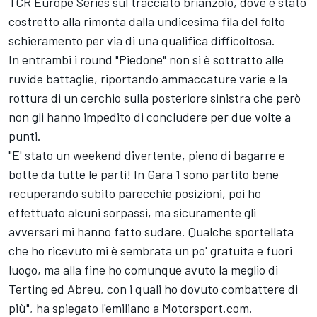
TCR Europe Series sul tracciato brianzolo, dove è stato
costretto alla rimonta dalla undicesima fila del folto
schieramento per via di una qualifica difficoltosa.
In entrambi i round "Piedone" non si è sottratto alle
ruvide battaglie, riportando ammaccature varie e la
rottura di un cerchio sulla posteriore sinistra che però
non gli hanno impedito di concludere per due volte a
punti.
"E' stato un weekend divertente, pieno di bagarre e
botte da tutte le parti! In Gara 1 sono partito bene
recuperando subito parecchie posizioni, poi ho
effettuato alcuni sorpassi, ma sicuramente gli
avversari mi hanno fatto sudare. Qualche sportellata
che ho ricevuto mi è sembrata un po' gratuita e fuori
luogo, ma alla fine ho comunque avuto la meglio di
Terting ed Abreu, con i quali ho dovuto combattere di
più", ha spiegato l'emiliano a Motorsport.com.