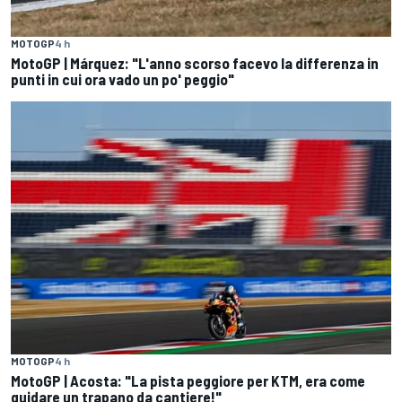
MOTOGP
4 h
MotoGP | Márquez: "L'anno scorso facevo la differenza in
punti in cui ora vado un po' peggio"
MOTOGP
4 h
MotoGP | Acosta: "La pista peggiore per KTM, era come
guidare un trapano da cantiere!"