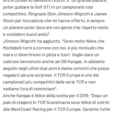
loro e conservo bellissimi ricordi. E' un grande piacere
poter guidare la Golf GTI in un campionato così
competitivo. Ringrazio Dick Jönsson Wigroth e James
Nixon per l'occasione che mi hanno offerto, è sempre
un piacere poter lavorare con gente che rispetto molto
e considero buoni amici".
Jönsson Wigroth ha aggiunto: "Sono molto felice che
Morbidelli torni a correre con noi, è più motivato che
mai e ci divertiremo in pista e fuori. Voglio dare un
caloroso benvenuto anche ad Olli Kangas, lo abbiamo
seguito negli ultimi due anni e siamo convinti che possa
regalarci alcune sorprese. Il TCR Europe è uno dei
campionati più competitivi delle serie TCR e non
vediamo l'ora di cominciare".
Anche Kangas è felice della scelta per il 2019: "Dopo un
paio di stagioni in TCR Scandinavia sono felice di unirmi
alla WestCoast Racing per il TCR Europe. Saranno tutte