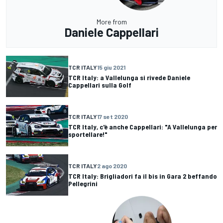
More from
Daniele Cappellari
TCR ITALY
15 giu 2021
TCR Italy: a Vallelunga si rivede Daniele
Cappellari sulla Golf
TCR ITALY
17 set 2020
TCR Italy, c'è anche Cappellari: "A Vallelunga per
sportellare!"
TCR ITALY
2 ago 2020
TCR Italy: Brigliadori fa il bis in Gara 2 beffando
Pellegrini