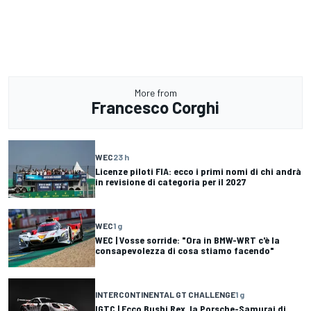
More from
Francesco Corghi
WEC
23 h
Licenze piloti FIA: ecco i primi nomi di chi andrà
in revisione di categoria per il 2027
WEC
1 g
WEC | Vosse sorride: "Ora in BMW-WRT c'è la
consapevolezza di cosa stiamo facendo"
INTERCONTINENTAL GT CHALLENGE
1 g
IGTC | Ecco Bushi Rex, la Porsche-Samurai di