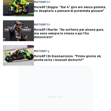
MOTOGP
3 h
MotoGP | Diggia: "Dal 4° giro ero senza gomma,
ho sbagliato a pensare di potermela giocare"
MOTOGP
3 h
MotoGP | Martín: "Ho sofferto per alcune gare,
ma sono sempre lo stesso e qui l'ho
dimostrato"
MOTOGP
1 g
MotoGP | Di Giannantonio: "Primo giorno ok,
anche se ho i muscoli distrutti!"