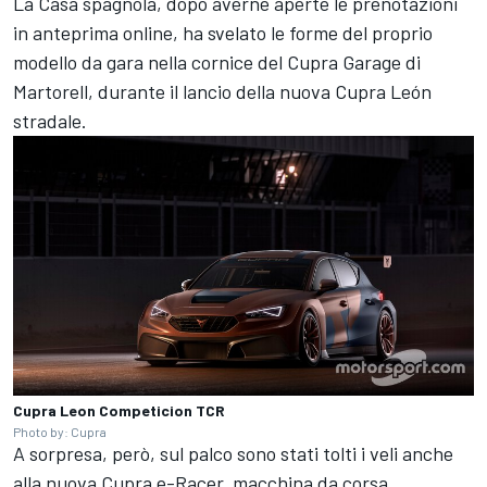
La Casa spagnola, dopo averne aperte le prenotazioni
in anteprima online, ha svelato le forme del proprio
modello da gara nella cornice del Cupra Garage di
Martorell, durante il lancio della nuova Cupra León
stradale.
Cupra Leon Competicion TCR
Photo by: Cupra
A sorpresa, però, sul palco sono stati tolti i veli anche
alla nuova Cupra e-Racer, macchina da corsa