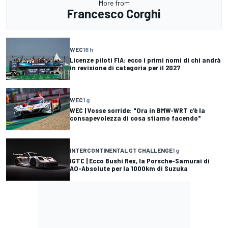
More from
Francesco Corghi
WEC
18 h
Licenze piloti FIA: ecco i primi nomi di chi andrà
in revisione di categoria per il 2027
WEC
1 g
WEC | Vosse sorride: "Ora in BMW-WRT c'è la
consapevolezza di cosa stiamo facendo"
INTERCONTINENTAL GT CHALLENGE
1 g
IGTC | Ecco Bushi Rex, la Porsche-Samurai di
AO-Absolute per la 1000km di Suzuka