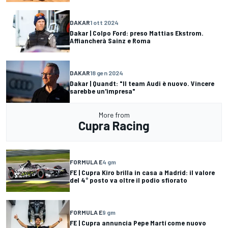
DAKAR
1 ott 2024
Dakar | Colpo Ford: preso Mattias Ekstrom.
Affiancherà Sainz e Roma
DAKAR
18 gen 2024
Dakar | Quandt: "Il team Audi è nuovo. Vincere
sarebbe un'impresa"
More from
Cupra Racing
FORMULA E
4 gm
FE | Cupra Kiro brilla in casa a Madrid: il valore
del 4° posto va oltre il podio sfiorato
FORMULA E
9 gm
FE | Cupra annuncia Pepe Martí come nuovo