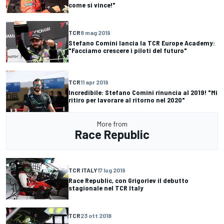
come si vince!"
TCR
8 mag 2019
Stefano Comini lancia la TCR Europe Academy:
"Facciamo crescere i piloti del futuro"
TCR
11 apr 2019
Incredibile: Stefano Comini rinuncia al 2019! "Mi
ritiro per lavorare al ritorno nel 2020"
More from
Race Republic
TCR ITALY
17 lug 2019
Race Republic, con Grigoriev il debutto
stagionale nel TCR Italy
TCR
23 ott 2018