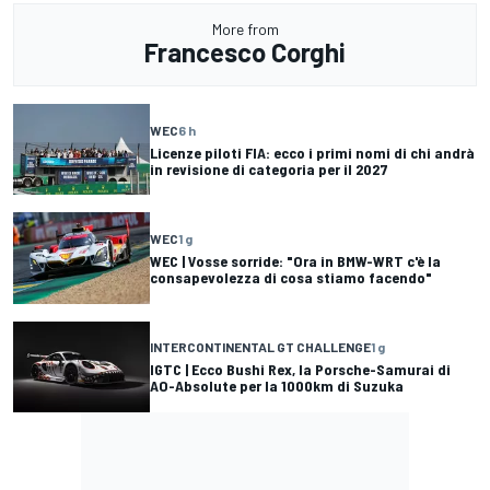
More from
Francesco Corghi
WEC
6 h
Licenze piloti FIA: ecco i primi nomi di chi andrà
in revisione di categoria per il 2027
WEC
1 g
WEC | Vosse sorride: "Ora in BMW-WRT c'è la
consapevolezza di cosa stiamo facendo"
INTERCONTINENTAL GT CHALLENGE
1 g
IGTC | Ecco Bushi Rex, la Porsche-Samurai di
AO-Absolute per la 1000km di Suzuka