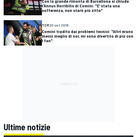
Con la grande rimonta di Barcellona si chiude
l'Annus Horribilis di Comini: "E' stata una
sofferenza, non starò più zitto"
TCR
25 set 2018
Comini tradito dai problemi tecnici: "Altri erano
messi meglio di noi, mi sono divertito di più con
i fan"
Ultime notizie