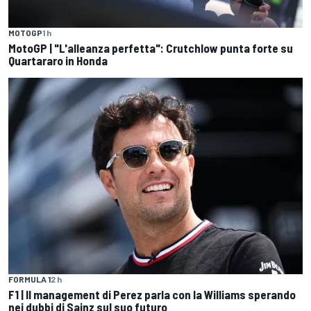
MOTOGP
1 h
MotoGP | "L'alleanza perfetta": Crutchlow punta forte su
Quartararo in Honda
FORMULA 1
2 h
F1 | Il management di Perez parla con la Williams sperando
nei dubbi di Sainz sul suo futuro