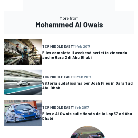
More from
Mohammed Al Owais
TCR MIDDLE EAST
11 feb 2017
Files completa il weekend perfetto vincendo
anche Gara 2 di Abu Dhabi
TCR MIDDLE EAST
10 feb 2017
Vittoria sudatissima per Josh Files in Gara 1 ad
Abu Dhabi
TCR MIDDLE EAST
1 feb 2017
Files e Al Owais sulle Honda della Lap57 ad Abu
Dhabi