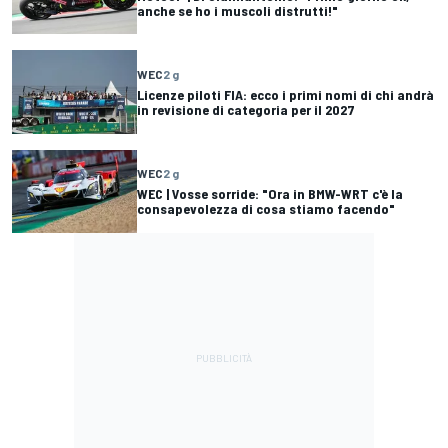
anche se ho i muscoli distrutti!"
WEC
2 g
Licenze piloti FIA: ecco i primi nomi di chi andrà
in revisione di categoria per il 2027
WEC
2 g
WEC | Vosse sorride: "Ora in BMW-WRT c'è la
consapevolezza di cosa stiamo facendo"