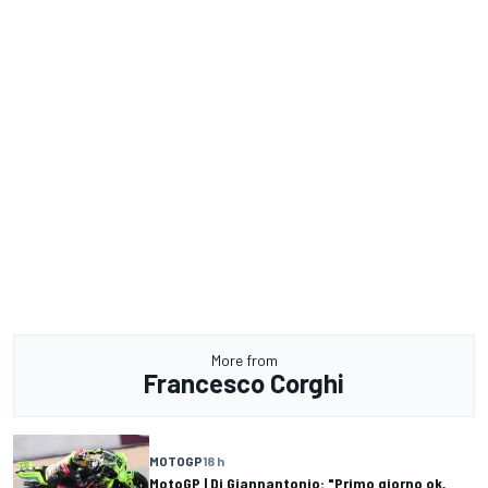
More from
Francesco Corghi
MOTOGP
18 h
MotoGP | Di Giannantonio: "Primo giorno ok,