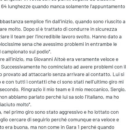
 a 64 lunghezze quando manca solamente l'appuntamento
bastanza semplice fin dall'inizio, quando sono riuscito a
re molto. Dopo si è trattato di condurre in sicurezza
iare il team per l'incredibile lavoro svolto. Hanno dato a
elocissime sena che avessimo problemi in entrambe le
il campionato sul podio".
e all'inizio, ma Giovanni Altoè era veramente veloce e
eo. Successivamente ho cominciato ad avere problemi con il
 provato ad attaccarlo senza arrivare al contatto. Lui si
e con tutti i contatti che ci sono stati nell'ultimo giro mi
secondo. Ringrazio il mio team e il mio meccanico, Sergio,
on abbiamo parlato perché lui sa solo l'italiano, ma ho
iaciuto molto".
, nel primo giro sono stato aggressivo e ho lottato con
glio cercare di seguirlo perché comunque era veloce e
uto era buona, ma non come in Gara 1 perché quando