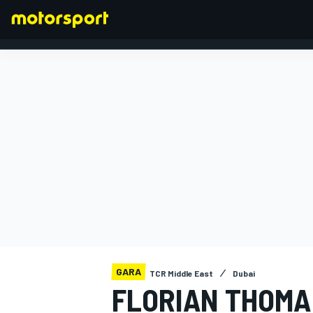
FORMULA 1
GARA
TCR Middle East
Dubai
FLORIAN THOMA 