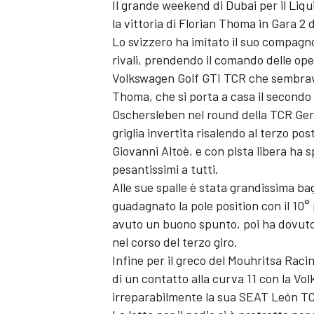
Il grande weekend di Dubai per il Liqu
la vittoria di Florian Thoma in Gara 2 
Lo svizzero ha imitato il suo compagno
rivali, prendendo il comando delle ope
Volkswagen Golf GTI TCR che sembrava 
Thoma, che si porta a casa il secondo
Oschersleben nel round della TCR Germ
griglia invertita risalendo al terzo p
Giovanni Altoè, e con pista libera ha s
pesantissimi a tutti.
Alle sue spalle è stata grandissima ba
guadagnato la pole position con il 10°
avuto un buono spunto, poi ha dovuto
nel corso del terzo giro.
Infine per il greco del Mouhritsa Racin
di un contatto alla curva 11 con la V
irreparabilmente la sua SEAT León T