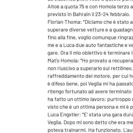
Altoè a quota 75 e con Homola terzo
previsto in Bahrain il 23-24 febbraio.
Florian Thoma: "Diciamo che è stato ab
superare diverse vetture e a guadagna
fino alla fine, voglio comunque ringraz
me e a Luca due auto fantastiche e v
gare. Ora il mio obiettivo è terminare 
Mat'o Homola: "Ho provato a recuperar
non riuscivo a superarlo sul rettilin
raffreddamento del motore, per cui ho
è difeso bene, poi Veglia mi ha passato 
ritengo fortunato ad avere terminato 
ha fatto un ottimo lavoro; purtroppo n
visto che è un ottima persona e mi è p
MONOMARCA
Luca Engstler: "E' stata una gara dura
Veglia. Dopo mi sono detto che era me
poteva trainarmi. Ha funzionato. L'a