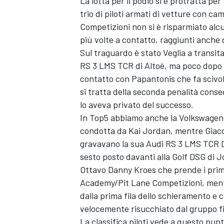
La lotta per il podio si è protratta per t
trio di piloti armati di vetture con 
Competizioni non si è risparmiato alcu
più volte a contatto, raggiunti anche 
Sul traguardo è stato Veglia a transit
RS 3 LMS TCR di Altoè, ma poco dopo s
contatto con Papantonis che fa scivolar
si tratta della seconda penalità cons
lo aveva privato del successo.
In Top5 abbiamo anche la Volkswagen
condotta da Kai Jordan, mentre Giaco
gravavano la sua Audi RS 3 LMS TCR DSG
sesto posto davanti alla Golf DSG di 
Ottavo Danny Kroes che prende i prim
ENDURANCE/GT
Academy/Pit Lane Competizioni, mentr
dalla prima fila dello schieramento e 
velocemente risucchiato dal gruppo fi
La classifica piloti vede a questo pun