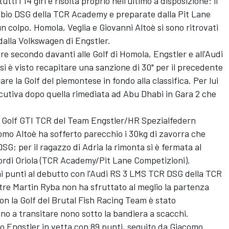
utti i 14 giri e risolta proprio nell'ultimo a disposizione: il
cambio DSG della TCR Academy e preparate dalla Pit Lane
n colpo. Homola, Veglia e Giovanni Altoè si sono ritrovati
dalla Volkswagen di Engstler.
are secondo davanti alle Golf di Homola, Engstler e all'Audi
i è visto recapitare una sanzione di 30" per il precedente
e la Golf del piemontese in fondo alla classifica. Per lui
ecutiva dopo quella rimediata ad Abu Dhabi in Gara 2 che
 Golf GTI TCR del Team Engstler/HR Spezialfedern
mo Altoè ha sofferto parecchio i 30kg di zavorra che
; per il ragazzo di Adria la rimonta si è fermata al
Jordi Oriola (TCR Academy/Pit Lane Competizioni).
i punti al debutto con l'Audi RS 3 LMS TCR DSG della TCR
e Martin Ryba non ha sfruttato al meglio la partenza
con la Golf del Brutal Fish Racing Team è stato
no a transitare nono sotto la bandiera a scacchi.
to Engstler in vetta con 89 punti, seguito da Giacomo