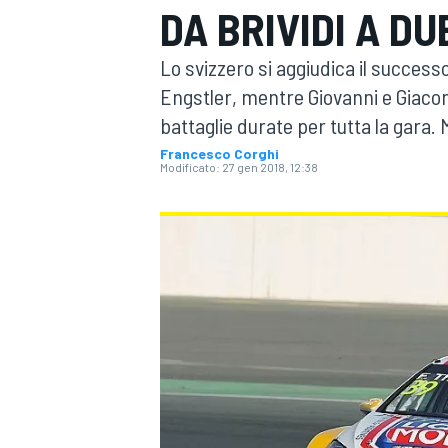
DA BRIVIDI A DU
MOTOGP
WEC
Lo svizzero si aggiudica il succes
Engstler, mentre Giovanni e Giacom
battaglie durate per tutta la gara.
Francesco Corghi
Modificato:
27 gen 2018, 12:38
WRC