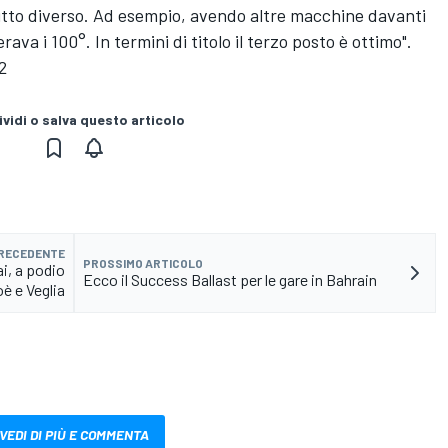
utto diverso. Ad esempio, avendo altre macchine davanti
va i 100°. In termini di titolo il terzo posto è ottimo".
2
vidi o salva questo articolo
PRECEDENTE
PROSSIMO ARTICOLO
i, a podio
Ecco il Success Ballast per le gare in Bahrain
è e Veglia
VEDI DI PIÙ E COMMENTA