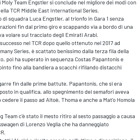
i Moly Team Engstler si conclude nel migliore dei modi con
della TCR Middle East International Series.
 di squadra Luca Engstler, al trionfo in Gara 1 senza
razioni fin dal primo giro e scappando via a bordo di una
volare sul tracciato degli Emirati Arabi.
 successo nel TCR dopo quello ottenuto nel 2017 ad
any Series, è scattato benissimo dalla terza fila della
osto, poi ha superato in sequenza Costas Papantonis e
pinto fino alla bandiera a scacchi rifilando distacchi
garre fin dalle prime battute. Papantonis, che si era
 posto in qualifica, allo spegnimento dei semafori aveva
 cedere il passo ad Altoè, Thoma e anche a Mat'o Homola
g Team c'è stato il mesto ritiro al sesto passaggio a causa
olkswagen di Lorenzo Veglia che ha danneggiato
CR.