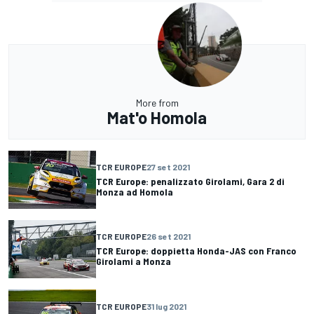
More from
Mat'o Homola
TCR EUROPE
27 set 2021
TCR Europe: penalizzato Girolami, Gara 2 di
Monza ad Homola
TCR EUROPE
26 set 2021
TCR Europe: doppietta Honda-JAS con Franco
Girolami a Monza
TCR EUROPE
31 lug 2021