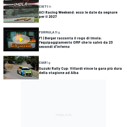
CIGT
5 h
ACI Racing Weekend: ecco le date da segnare
per il 2027
FORMULA 1
1 g
F1 | Berger racconta il rogo di Imola:
l'equipaggiamento OMP che lo salvò da 23
secondi d'inferno
CIAR
1 g
Suzuki Rally Cup: Villardi vince la gara più dura
della stagione ad Alba