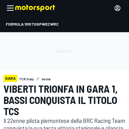
FORMULA 1
MOTOGP
WEC
WRC
GARA
TCR Italy
Imola
VIBERTI TRIONFA IN GARA 1,
BASSI CONQUISTA IL TITOLO
TCS
Il 22enne pilota piemontese della BRC Racing Team
conquista la sua terza vittoria stagionale e rilancia