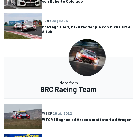
con Roberto Colciago
TCR
30 ago 2017
Colciago fuori, M1RA raddoppia con Michelisz e
Altoè
More from
BRC Racing Team
WTCR
26 giu 2022
WTCR | Magnus ed Azcona mattatori ad Aragón