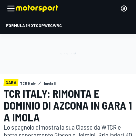
FORMULA 1
MOTOGP
WEC
WRC
GARA
TCR Italy
Imola II
TCR ITALY: RIMONTA E
DOMINIO DI AZCONA IN GARA 1
A IMOLA
Lo spagnolo dimostra la sua Classe da WTCR e
batte sonoramente Giacon e Jelmini. Brigliadori KO