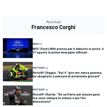
More from
Francesco Corghi
WEC
1 h
WEC | Ford LMDh pronta per il debutto in pista: il
17 agosto le prime immagini ufficiali
MOTOGP
1 g
MotoGP | Diggia: "Dal 4° giro ero senza gomma,
ho sbagliato a pensare di potermela giocare"
MOTOGP
1 g
MotoGP | Martín: "Ho sofferto per alcune gare,
ma sono sempre lo stesso e qui l'ho
dimostrato"