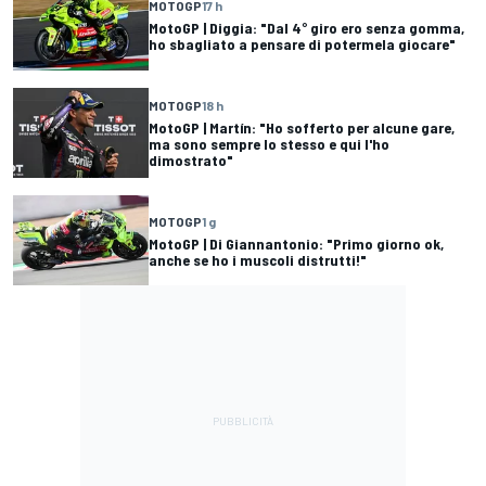
MOTOGP
17 h
MotoGP | Diggia: "Dal 4° giro ero senza gomma,
ho sbagliato a pensare di potermela giocare"
MOTOGP
18 h
MotoGP | Martín: "Ho sofferto per alcune gare,
ma sono sempre lo stesso e qui l'ho
dimostrato"
MOTOGP
1 g
MotoGP | Di Giannantonio: "Primo giorno ok,
anche se ho i muscoli distrutti!"