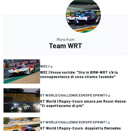
More from
Team WRT
WEC
3 g
WEC | Vosse sorride: "Ora in BMW-WRT c'è la
consapevolezza di cosa stiamo facendo"
GT WORLD CHALLENGE EUROPE SPRINT
6 g
GT World | Magny-Cours amara per Rossi-Hesse:
"Ci aspettavamo di più"
GT WORLD CHALLENGE EUROPE SPRINT
7 g
GT World | Magny-Cours: doppietta Mercedes