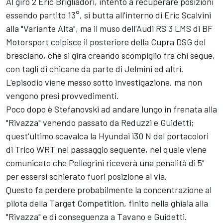
Al giro 2 Eric Brigliadori, intento a recuperare posizioni
essendo partito 13°, si butta all'interno di Eric Scalvini
alla "Variante Alta", ma il muso dell'Audi RS 3 LMS di BF
Motorsport colpisce il posteriore della Cupra DSG del
bresciano, che si gira creando scompiglio fra chi segue,
con tagli di chicane da parte di Jelmini ed altri.
L'episodio viene messo sotto investigazione, ma non
vengono presi provvedimenti.
Poco dopo è Stefanovski ad andare lungo in frenata alla
"Rivazza" venendo passato da Reduzzi e Guidetti;
quest'ultimo scavalca la Hyundai i30 N del portacolori
di Trico WRT nel passaggio seguente, nel quale viene
comunicato che Pellegrini riceverà una penalità di 5"
per essersi schierato fuori posizione al via.
Questo fa perdere probabilmente la concentrazione al
pilota della Target Competition, finito nella ghiaia alla
"Rivazza" e di conseguenza a Tavano e Guidetti.