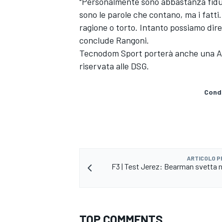
"Personalmente sono abbastanza fiduc
sono le parole che contano, ma i fatt
ragione o torto. Intanto possiamo dir
conclude Rangoni.
Tecnodom Sport porterà anche una Aud
riservata alle DSG.
Condi
ARTICOLO 
F3 | Test Jerez: Bearman svetta n
TOP COMMENTS