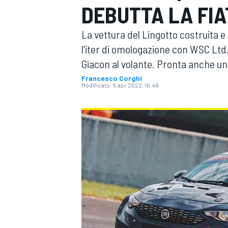
DEBUTTA LA FIA
MOTOGP
WEC
La vettura del Lingotto costruita
l'iter di omologazione con WSC Ltd.
Giacon al volante. Pronta anche u
Francesco Corghi
Modificato:
5 apr 2022, 16:49
WRC