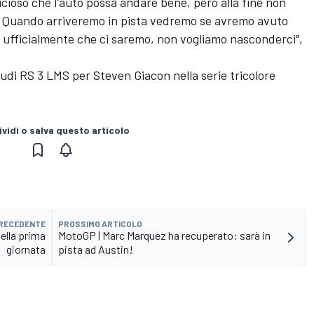
ioso che l'auto possa andare bene, però alla fine non
i. Quando arriveremo in pista vedremo se avremo avuto
e ufficialmente che ci saremo, non vogliamo nasconderci",
i RS 3 LMS per Steven Giacon nella serie tricolore
vidi o salva questo articolo
PRECEDENTE
PROSSIMO ARTICOLO
ella prima
MotoGP | Marc Marquez ha recuperato: sarà in
giornata
pista ad Austin!