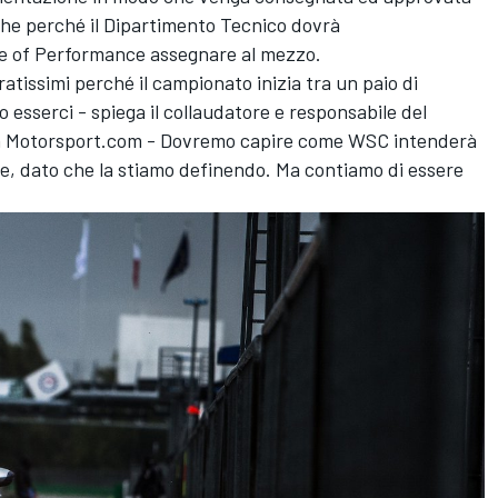
he perché il Dipartimento Tecnico dovrà
e of Performance assegnare al mezzo.
ratissimi perché il campionato inizia tra un paio di
 esserci - spiega il collaudatore e responsabile del
on Motorsport.com - Dovremo capire come WSC intenderà
e, dato che la stiamo definendo. Ma contiamo di essere