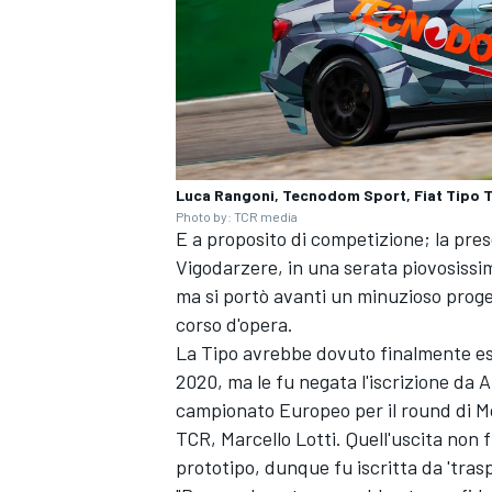
Luca Rangoni, Tecnodom Sport, Fiat Tipo 
Photo by: TCR media
E a proposito di competizione; la pre
Vigodarzere, in una serata piovosissim
ma si portò avanti un minuzioso proge
corso d'opera.
La Tipo avrebbe dovuto finalmente esor
2020, ma le fu negata l'iscrizione da A
campionato Europeo per il round di Mo
RALLY
TCR, Marcello Lotti. Quell'uscita non f
prototipo, dunque fu iscritta da 'traspa