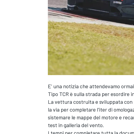
E' una notizia che attendevamo ormai 
Tipo TCR è sulla strada per esordire i
La vettura costruita e sviluppata co
la via per completare l'iter di omologa
sistemare le mappe del motore e recand
test in galleria del vento.
MONOPOSTO
I tempi per completare tutta la doc