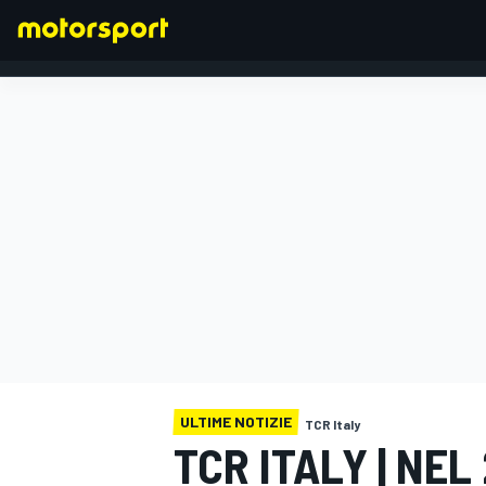
FORMULA 1
ULTIME NOTIZIE
TCR Italy
TCR ITALY | NE