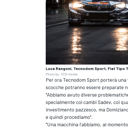
Luca Rangoni, Tecnodom Sport, Fiat Tipo 
Photo by: TCR media
Per ora Tecnodom Sport porterà una v
scocche potranno essere preparate nel 
"Abbiamo avuto diverse problematiche p
specialmente coi cambi Sadev, coi qu
ENDURANCE/GT
investimento pazzesco, ma Domiziano 
e quindi procediamo".
"Una macchina l'abbiamo, al momento c