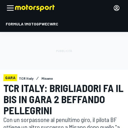
FORMULA 1
MOTOGP
WEC
WRC
GARA
TCR Italy
Misano
TCR ITALY: BRIGLIADORI FA IL
BIS IN GARA 2 BEFFANDO
PELLEGRINI
Con un sorpassone al penultimo giro, il pilota BF
ottiene un altro successo a Misano dopo quello "a