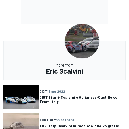
More from
Eric Scalvini
CIGT
15 apr 2022
CIGT | Barri-Scalvini e Attianese-Castillo col
Team Italy
TCR ITALY
22 set 2020
TCR Italy, Scalvini miracolato: "Salvo grazie