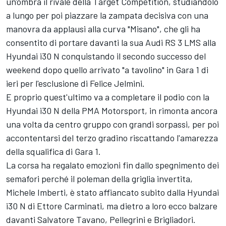
un'ombra il rivale della Target Competition, studiandolo
a lungo per poi piazzare la zampata decisiva con una
manovra da applausi alla curva "Misano", che gli ha
consentito di portare davanti la sua Audi RS 3 LMS alla
Hyundai i30 N conquistando il secondo successo del
weekend dopo quello arrivato "a tavolino" in Gara 1 di
ieri per l'esclusione di Felice Jelmini.
E proprio quest'ultimo va a completare il podio con la
Hyundai i30 N della PMA Motorsport, in rimonta ancora
una volta da centro gruppo con grandi sorpassi, per poi
accontentarsi del terzo gradino riscattando l'amarezza
della squalifica di Gara 1.
La corsa ha regalato emozioni fin dallo spegnimento dei
semafori perché il poleman della griglia invertita,
Michele Imberti, è stato affiancato subito dalla Hyundai
i30 N di Ettore Carminati, ma dietro a loro ecco balzare
davanti Salvatore Tavano, Pellegrini e Brigliadori.