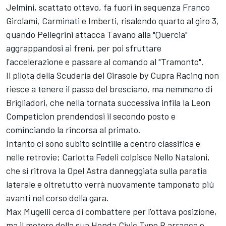
Jelmini, scattato ottavo, fa fuori in sequenza Franco
Girolami, Carminati e Imberti, risalendo quarto al giro 3,
quando Pellegrini attacca Tavano alla "Quercia"
aggrappandosi ai freni, per poi sfruttare
l'accelerazione e passare al comando al "Tramonto".
Il pilota della Scuderia del Girasole by Cupra Racing non
riesce a tenere il passo del bresciano, ma nemmeno di
Brigliadori, che nella tornata successiva infila la Leon
Competicion prendendosi il secondo posto e
cominciando la rincorsa al primato.
Intanto ci sono subito scintille a centro classifica e
nelle retrovie; Carlotta Fedeli colpisce Nello Nataloni,
che si ritrova la Opel Astra danneggiata sulla paratia
laterale e oltretutto verrà nuovamente tamponato più
avanti nel corso della gara.
Max Mugelli cerca di combattere per l'ottava posizione,
ma il motore della sua Honda Civic Type R arranca e